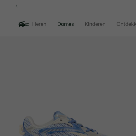
Informatiebanners
Heren
Dames
Kinderen
Ontdek
Productafbeeldingengalerij
Nieuw
Sale
Kleding
Sc