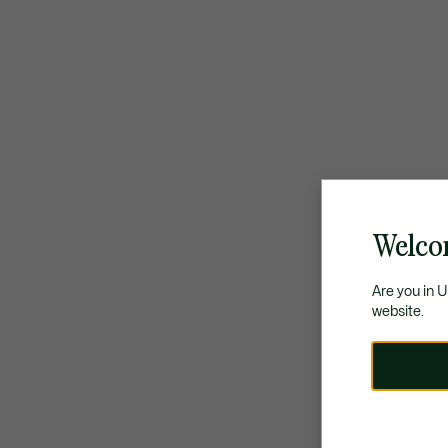
Welco
Are you in 
website.