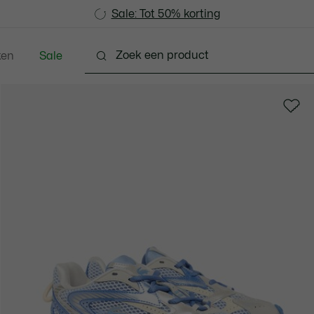
Sale: Tot 50% korting
Sale: Tot 50% korting
ken
Sale
hoenen
Lederwaren & Klein Lederwaren
Accesso