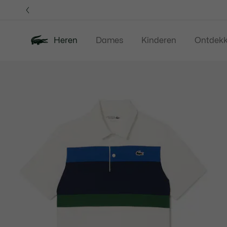
Informatiebanners
Heren
Dames
Kinderen
Ontdek
Productafbeeldingengalerij
Nieuw
Sale
Polos
Kleding