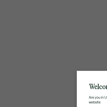
Welco
Are you in 
website.