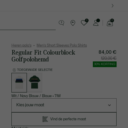
0
0
See
my
ederwaren
Sport
Krokodillen kado's
shopping
bag
Heren polo's
Men's Short Sleeves Polo Shirts
Regular Fit Colourblock
84,00 €
Golfpolohemd
Prijs
Originel
120,00 €
na
prijs
korting:
vóór
30% KORTING
84,00
korting:
€
120,00
TOEGEWIJDE SELECTIE
€
Lijst
met
variaties
Wit / Navy Blauw / Blauw
•
7IW
Kies jouw maat
Vind de perfecte maat