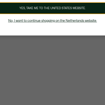
YES, TAKE ME TO THE UNITED STATES WEBSITE.
No, I want to continue shopping on the Netherlands website.