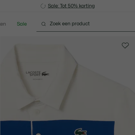
Sale: Tot 50% korting
Sale: Tot 50% korting
ken
Sale
Schoenen
Accessoires
Lederwaren & Klein L