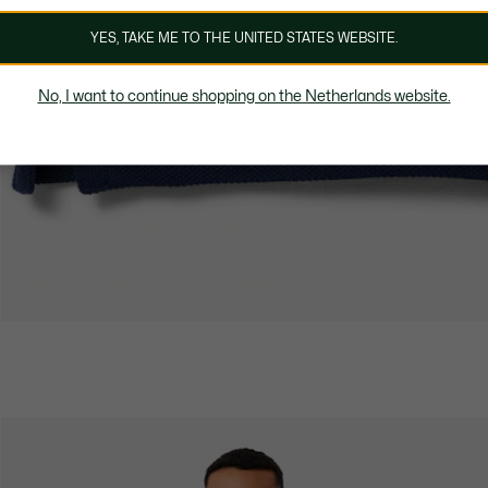
YES, TAKE ME TO THE UNITED STATES WEBSITE.
No, I want to continue shopping on the Netherlands website.