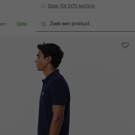
Sale: Tot 50% korting
Sale: Tot 50% korting
ken
Sale
Schoenen
Accessoires
Lederwaren & Klein L