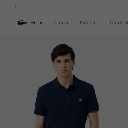
Informatiebanners
Heren
Dames
Kinderen
Ontdek
Productafbeeldingengalerij
Nieuw
Sale
Polos
Kleding