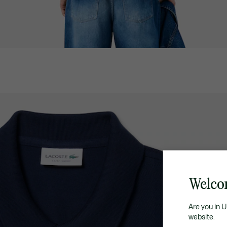
Welco
Are you in 
website.