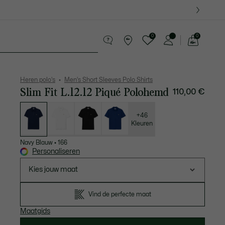
0
0
See
my
ederwaren
Sport
Krokodillen kado's
shopping
bag
Heren polo's
Men's Short Sleeves Polo Shirts
Slim Fit L.12.12 Piqué Polohemd
110,00 €
Lijst
met
variaties
+46
Kleuren
Navy Blauw
•
166
Personaliseren
Kies jouw maat
Vind de perfecte maat
Maatgids