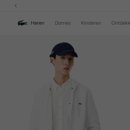
Informatiebanners
Heren
Dames
Kinderen
Ontdek
Productafbeeldingengalerij
Nieuw
Sale
Polos
Kleding