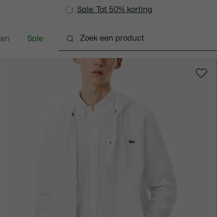
Sale: Tot 50% korting
Sale: Tot 50% korting
ken
Sale
Schoenen
Accessoires
Lederwaren & Klein L