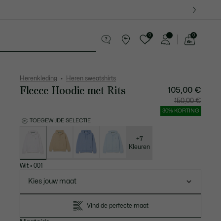
0
0
See
my
ederwaren
Sport
Krokodillen kado's
shopping
bag
Herenkleding
Heren sweatshirts
Fleece Hoodie met Rits
105,00 €
Prijs
Originel
150,00 €
na
prijs
korting:
vóór
30% KORTING
105,00
korting:
€
150,00
TOEGEWIJDE SELECTIE
€
Lijst
met
variaties
+7
Kleuren
Wit
•
001
Kies jouw maat
Vind de perfecte maat