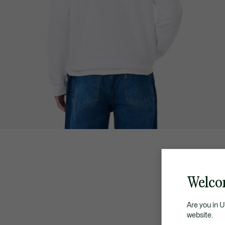
Welco
Are you in 
website.