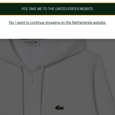
YES, TAKE ME TO THE UNITED STATES WEBSITE.
No, I want to continue shopping on the Netherlands website.