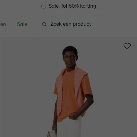
Sale: Tot 50% korting
Sale: Tot 50% korting
ken
Sale
Schoenen
Accessoires
Lederwaren & Klein L