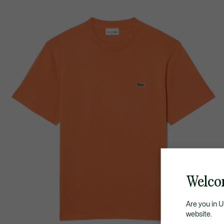
Welco
Are you in 
website.