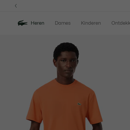
Informatiebanners
Heren
Dames
Kinderen
Ontdek
Productafbeeldingengalerij
Nieuw
Sale
Polos
Kleding