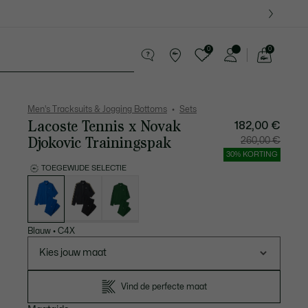
0
0
See
my
ederwaren
Sport
Krokodillen kado's
shopping
bag
Men's Tracksuits & Jogging Bottoms
Sets
Lacoste Tennis x Novak
182,00 €
Djokovic Trainingspak
Prijs
Originel
260,00 €
na
prijs
korting:
vóór
30% KORTING
182,00
korting:
€
260,00
TOEGEWIJDE SELECTIE
€
Lijst
met
variaties
Blauw
•
C4X
Kies jouw maat
Vind de perfecte maat