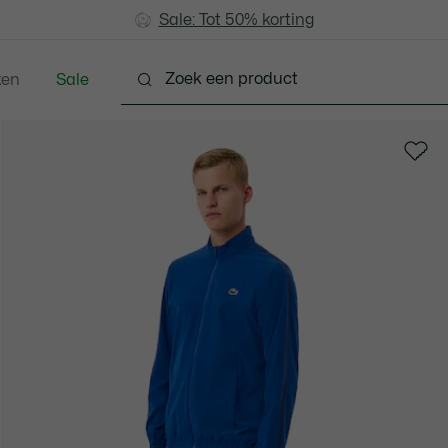
Sale: Tot 50% korting
Sale: Tot 50% korting
ken
Sale
Schoenen
Accessoires
Lederwaren & Klein L