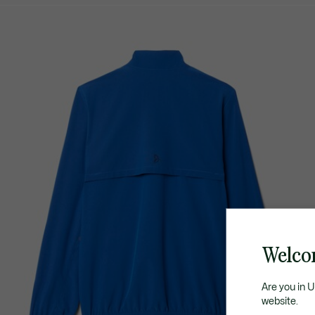
Welco
Are you in 
website.