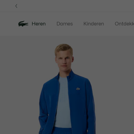
Informatiebanners
Heren
Dames
Kinderen
Ontdek
Productafbeeldingengalerij
Nieuw
Sale
Polos
Kleding