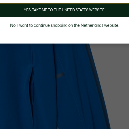
YES, TAKE ME TO THE UNITED STATES WEBSITE.
No, I want to continue shopping on the Netherlands website.