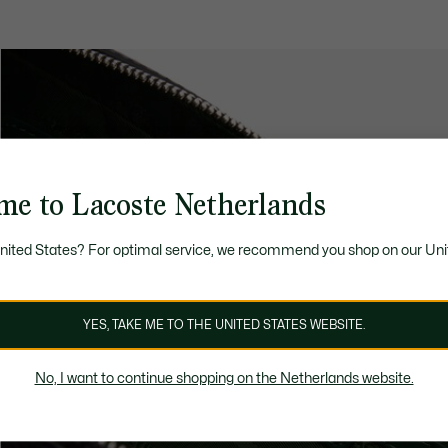
me to Lacoste Netherlands
United States? For optimal service, we recommend you shop on our Uni
YES, TAKE ME TO THE UNITED STATES WEBSITE.
No, I want to continue shopping on the Netherlands website.