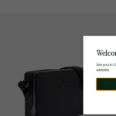
Welco
Are you in 
website.