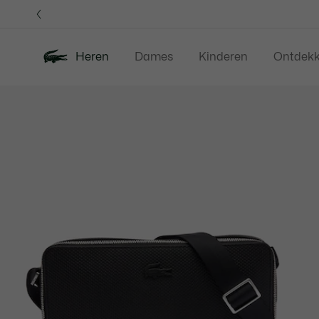
Informatiebanners
Heren
Dames
Kinderen
Ontdek
Productafbeeldingengalerij
Nieuw
Sale
Polos
Kleding