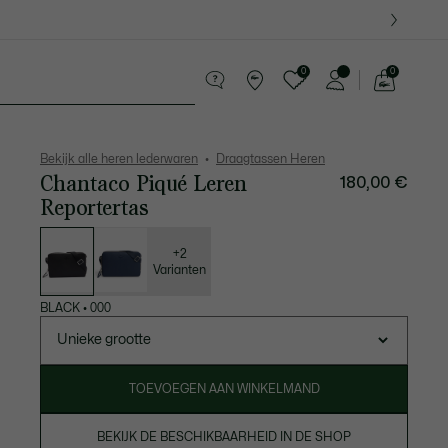
0
0
See
my
ederwaren
Sport
Krokodillen kado's
shopping
bag
Bekijk alle heren lederwaren
Draagtassen Heren
Chantaco Piqué Leren
180,00 €
Reportertas
Lijst
met
variaties
+2
Varianten
BLACK
•
000
Unieke grootte
TOEVOEGEN AAN WINKELMAND
BEKIJK DE BESCHIKBAARHEID IN DE SHOP