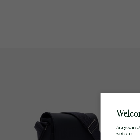
Welco
Are you in 
website.