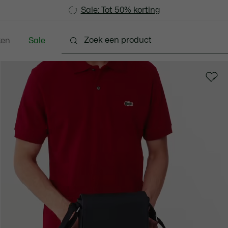
Sale: Tot 50% korting
Sale: Tot 50% korting
ken
Sale
Schoenen
Accessoires
Lederwaren & Klein L