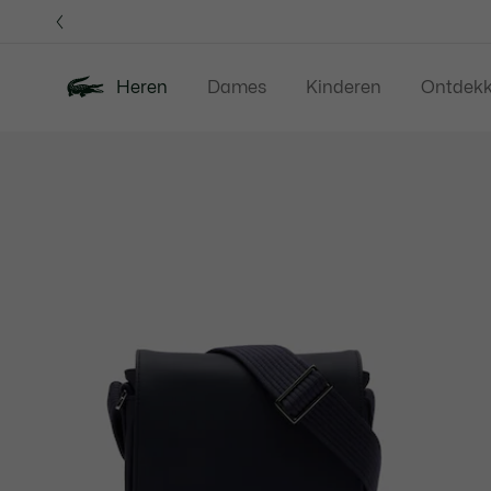
Informatiebanners
Heren
Dames
Kinderen
Ontdek
Productafbeeldingengalerij
Nieuw
Sale
Polos
Kleding