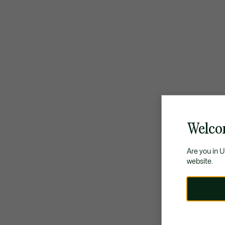
Welco
Are you in 
website.