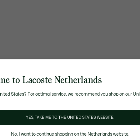
me to Lacoste Netherlands
United States? For optimal service, we recommend you shop on our Uni
YES, TAKE ME TO THE UNITED STATES WEBSITE.
No, I want to continue shopping on the Netherlands website.