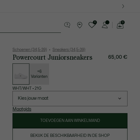
0
0
See
my
 8-16 jaar
Krokodillen kado's
shopping
bag
Schoenen (34,5-39)
Sneakers (34,5-39)
Powercourt Juniorsneakers
65,00 €
Lijst
met
variaties
+6
Varianten
WHT/WHT
•
21G
Kies jouw maat
Maatgids
TOEVOEGEN AAN WINKELMAND
BEKIJK DE BESCHIKBAARHEID IN DE SHOP