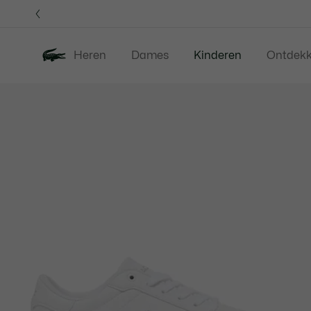
Informatiebanners
Heren
Dames
Kinderen
Ontdek
Productafbeeldingengalerij
Nieuw
Sale
Babies - 