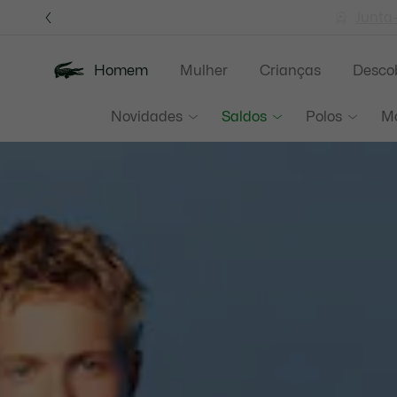
Banners
de
Junta
informação
Homem
Mulher
Crianças
Descob
Lacoste
Novidades
Saldos
Polos
M