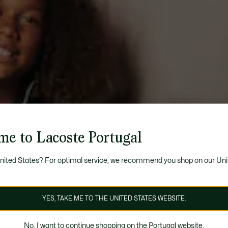
me to Lacoste Portugal
United States? For optimal service, we recommend you shop on our Uni
YES, TAKE ME TO THE UNITED STATES WEBSITE.
No, I want to continue shopping on the Portugal website.