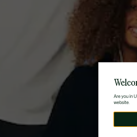
Welco
Are you in 
website.