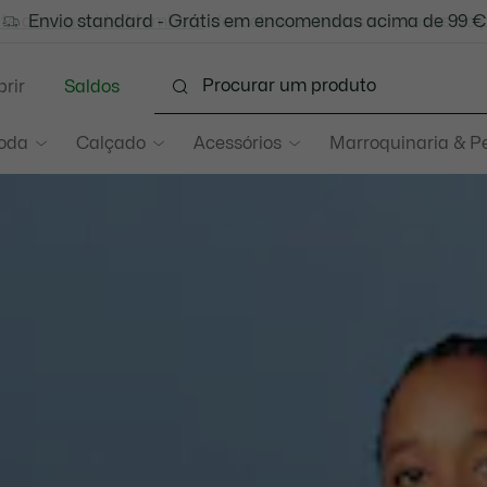
-te aos Lacoste Members
Envio standard - Grátis em encomendas acima de 99 €
Trocas gratuitas
: descobre as novas surpresas do 
no prazo de 30 dias.*
rir
Saldos
oda
Calçado
Acessórios
Marroquinaria & P