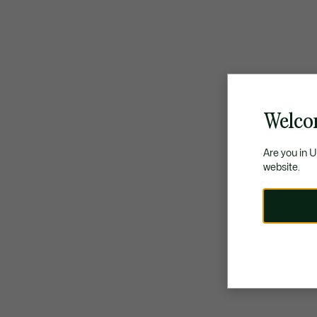
Welco
Are you in 
website.