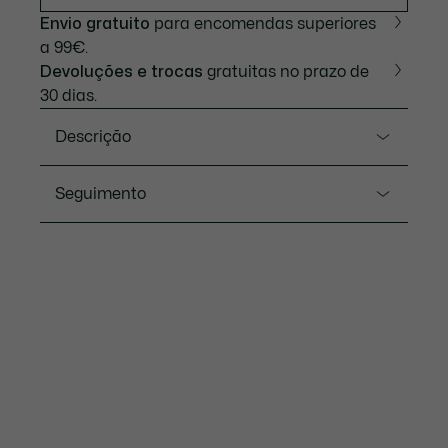
Envio gratuito
para encomendas superiores
a 99€.
Devoluções e trocas
gratuitas no prazo de
30 dias.
Descrição
Referência 2011384
Seguimento
Uma reinterpretação do nosso icónico bestseller
com movimento automático, o relógio automático
Lacoste.12.12 apresenta uma caixa em alumínio e
A Lacoste compromete-se a fazer um seguimento
uma bracelete em pele com uma delicada textura
do produto ao longo do seu processo de fabrico.
acolchoada. Uma abertura em forma de crocodilo
Transparência na cadeia de valor, conhecimento dos
no mostrador revela o movimento, acrescentando
fornecedores e do ecossistema. Nem um só fio é
um toque sofisticado.
tecido sem a supervisão do Crocodilo.
Resistência à Água: 5 ATM / 50 metros
Descobre mais aqui
Movimento: Automático
Diâmetro da caixa: 1.7'' / 44 mm