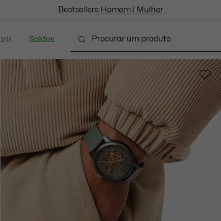
Bestsellers
Homem
|
Mulher
rir
Saldos
oda
Calçado
Acessórios
Marroquinaria & P