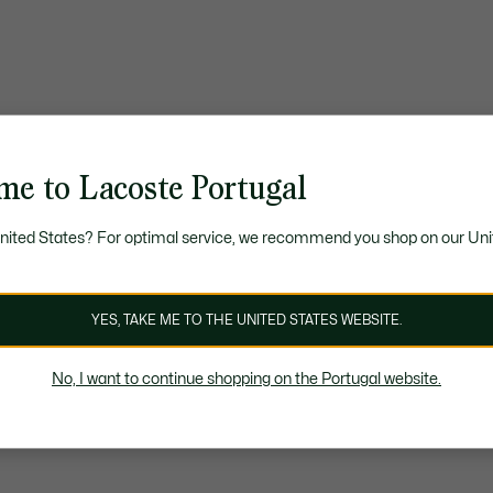
me to Lacoste Portugal
United States? For optimal service, we recommend you shop on our Uni
YES, TAKE ME TO THE UNITED STATES WEBSITE.
No, I want to continue shopping on the Portugal website.