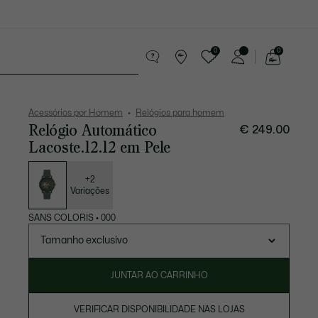
0
0
See
my
equenos artigos em couro
Desporto
shopping
bag
Acessórios por Homem
Relógios para homem
Relógio Automático
€ 249.00
Lacoste.12.12 em Pele
Lista
de
variações
+2
Variações
SANS COLORIS
•
000
Tamanho exclusivo
JUNTAR AO CARRINHO
VERIFICAR DISPONIBILIDADE NAS LOJAS