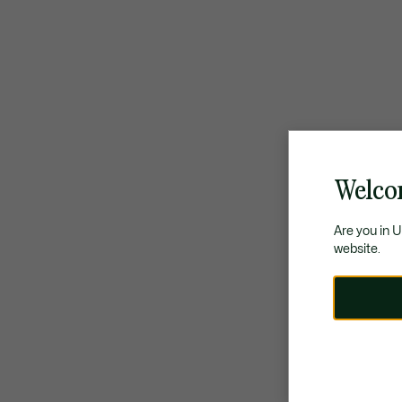
Welco
Are you in 
website.