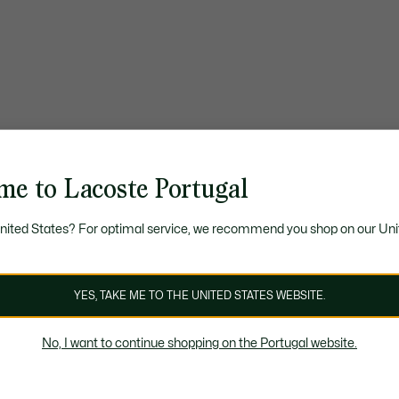
me to Lacoste Portugal
United States? For optimal service, we recommend you shop on our Uni
YES, TAKE ME TO THE UNITED STATES WEBSITE.
No, I want to continue shopping on the Portugal website.