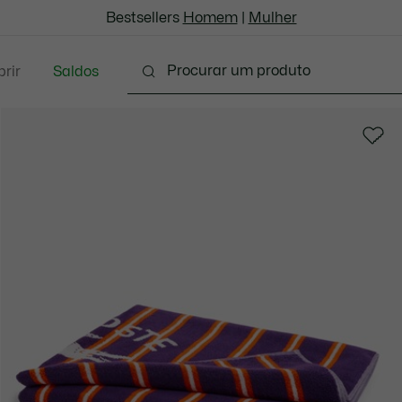
Bestsellers
Homem
|
Mulher
rir
Saldos
oda
Calçado
Acessórios
Marroquinaria & P