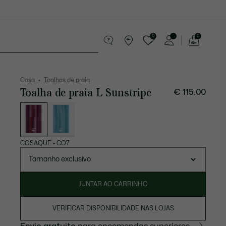
0
0
See
my
equenos artigos em couro
Desporto
shopping
bag
Casa
Toalhas de praia
Toalha de praia L Sunstripe
€ 115.00
Lista
de
variações
COSAQUE
•
CO7
Tamanho exclusivo
JUNTAR AO CARRINHO
VERIFICAR DISPONIBILIDADE NAS LOJAS