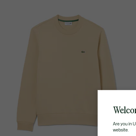
Welco
Are you in 
website.