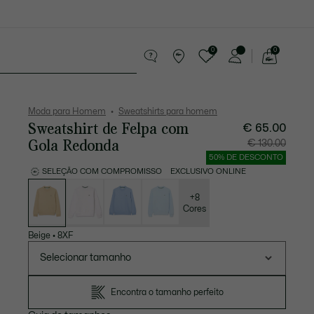
0
0
See
my
equenos artigos em couro
Desporto
shopping
bag
Moda para Homem
Sweatshirts para homem
Sweatshirt de Felpa com
€ 65.00
Gola Redonda
Preço
Preço
€ 130.00
após
original
desconto:
antes
50% DE DESCONTO
€
do
65.00
descont
SELEÇÃO COM COMPROMISSO
EXCLUSIVO ONLINE
€
Lista
130.00
de
variações
+8
Cores
Beige
•
8XF
Selecionar tamanho
Encontra o tamanho perfeito