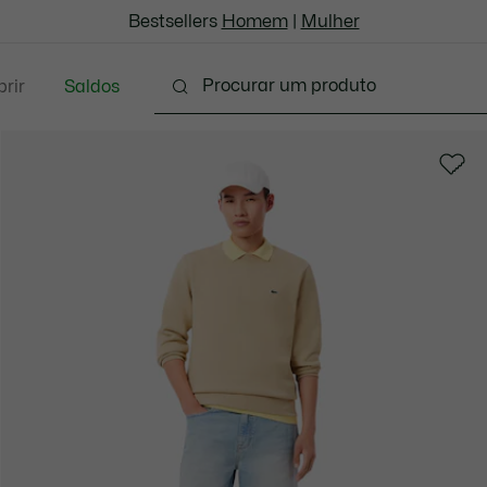
Bestsellers
Homem
|
Mulher
rir
Saldos
oda
Calçado
Acessórios
Marroquinaria & P