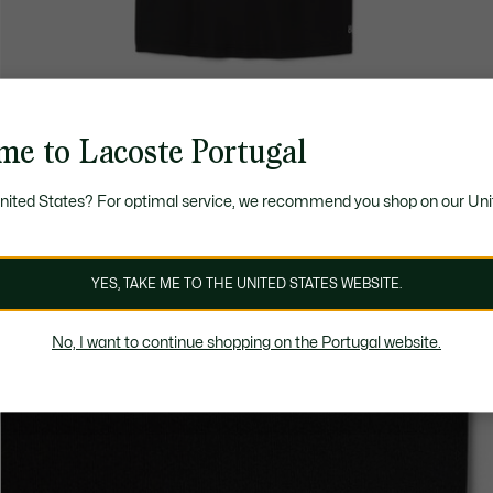
me to Lacoste Portugal
United States? For optimal service, we recommend you shop on our Uni
YES, TAKE ME TO THE UNITED STATES WEBSITE.
No, I want to continue shopping on the Portugal website.