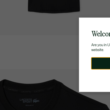
Welco
Are you in 
website.