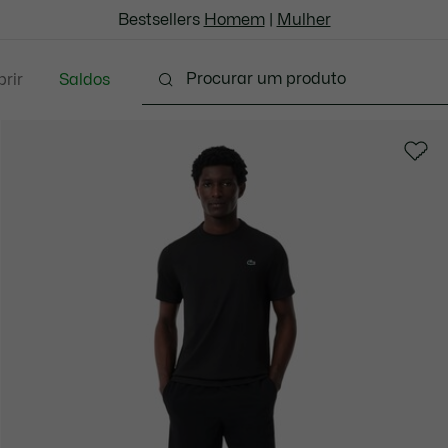
Bestsellers
Homem
|
Mulher
rir
Saldos
oda
Calçado
Acessórios
Marroquinaria & P