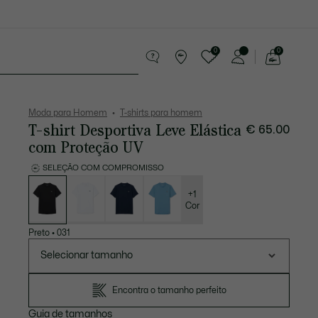
0
0
See
my
equenos artigos em couro
Desporto
shopping
bag
Moda para Homem
T-shirts para homem
T-shirt Desportiva Leve Elástica
€ 65.00
com Proteção UV
SELEÇÃO COM COMPROMISSO
Lista
de
variações
+1
Cor
Preto
•
031
Selecionar tamanho
Encontra o tamanho perfeito
Guia de tamanhos