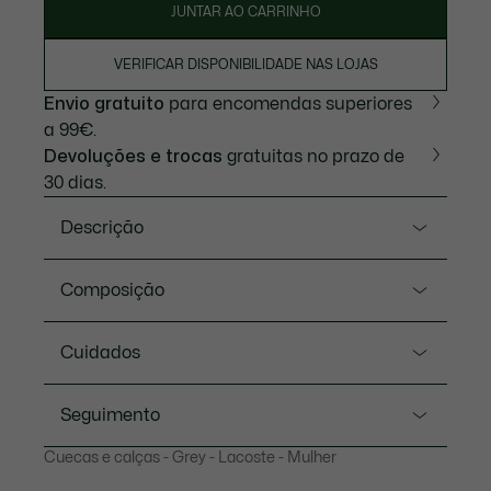
JUNTAR AO CARRINHO
VERIFICAR DISPONIBILIDADE NAS LOJAS
Envio gratuito
para encomendas superiores
a 99€.
Devoluções e trocas
gratuitas no prazo de
30 dias.
Descrição
Referência 8F5198-00
Composição
Inspirado no passado, feito para o presente. estas
cuecas string com contraste, inspiradas nos nossos
Algodão (95%), Elastano (5%)
Cuidados
modelos antigos, contêm uma série de crocodilos
icónicos. Feito de jersey elástico para oferecer o
LAVAGEM À MÁQUINA MÁXIMO 30
máximo suporte e liberdade de movimentos. A
Seguimento
GRAUS CELSIUS CONFIGURAÇÃO
cintura alta cria uma sensação retro e moderna.
NORMAL
Cuecas e calças - Grey - Lacoste - Mulher
Jersey de algodão elástico
NÃO UTILIZAR LIXÍVIA