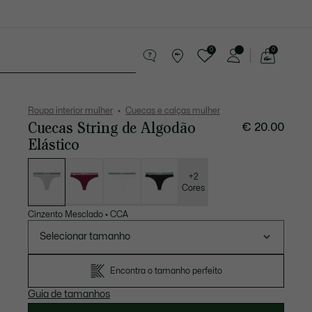
0
0
See
my
sórios
Desporto
Presentes do Crocodilo
shopping
bag
Roupa interior mulher
Cuecas e calças mulher
Cuecas String de Algodão
€ 20.00
Elástico
Lista
de
variações
+2
Cores
Cinzento Mesclado
•
CCA
Selecionar tamanho
Encontra o tamanho perfeito
Guia de tamanhos