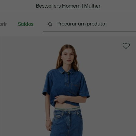
Bestsellers
Homem
|
Mulher
rir
Saldos
Marroquinaria & Pequenos artigos em couro
Aces