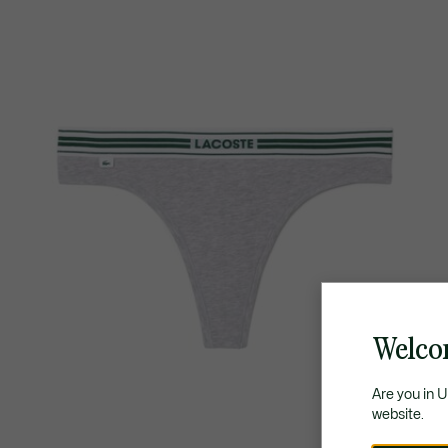
Welco
Are you in 
website.