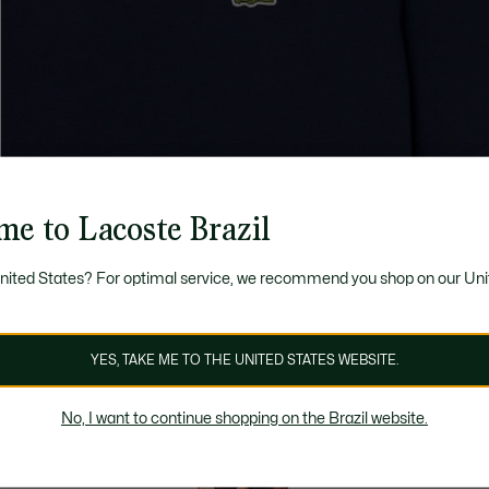
me to Lacoste Brazil
United States? For optimal service, we recommend you shop on our Uni
YES, TAKE ME TO THE UNITED STATES WEBSITE.
No, I want to continue shopping on the Brazil website.