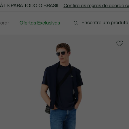
 todas as suas compras. Utilize o cupom enviado e aprove
ÁTIS PARA TODO O BRASIL -
Confira as regras de acordo 
lorar
Ofertas Exclusivas
Vestuário
Calçados
Acessórios
Sport
P