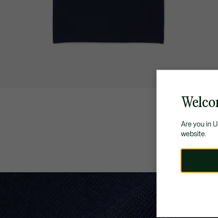
Welco
Are you in 
website.