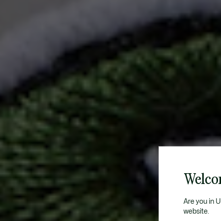
Welco
Are you in 
website.