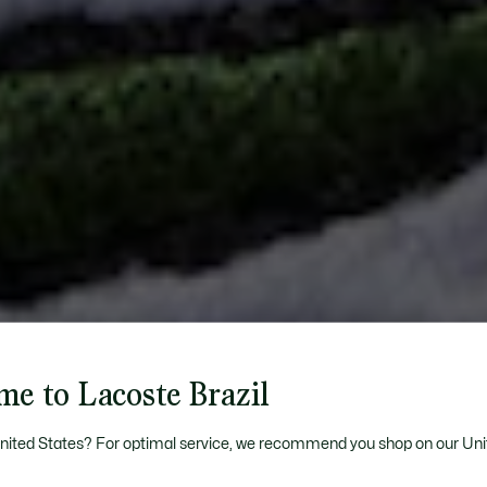
me to Lacoste Brazil
United States? For optimal service, we recommend you shop on our Uni