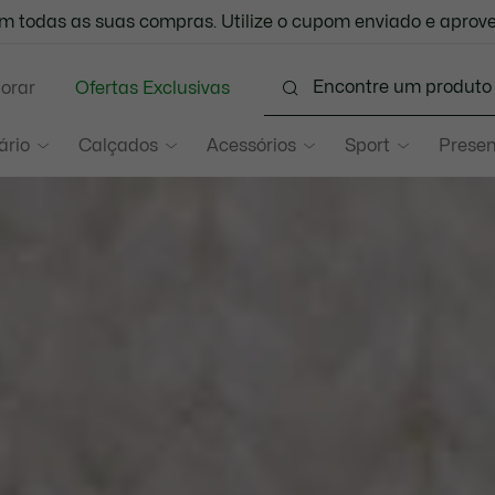
 todas as suas compras. Utilize o cupom enviado e aprove
ÁTIS PARA TODO O BRASIL -
Confira as regras de acordo 
lorar
Ofertas Exclusivas
ário
Calçados
Acessórios
Sport
Presen