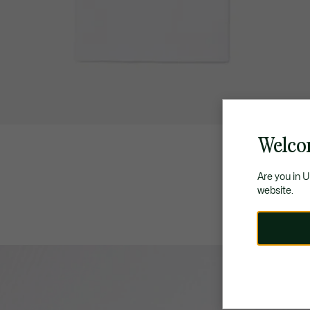
Welco
Are you in 
website.