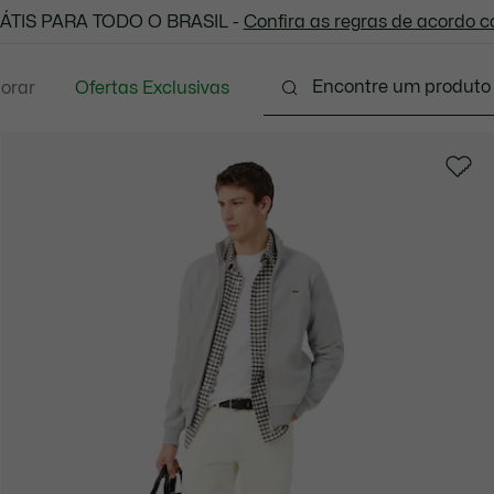
 todas as suas compras. Utilize o cupom enviado e aprove
ÁTIS PARA TODO O BRASIL -
Confira as regras de acordo 
lorar
Ofertas Exclusivas
Vestuário
Calçados
Acessórios
Sport
P