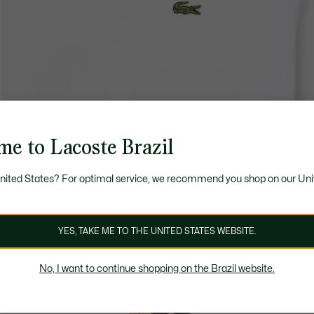
me to Lacoste Brazil
United States? For optimal service, we recommend you shop on our Uni
YES, TAKE ME TO THE UNITED STATES WEBSITE.
No, I want to continue shopping on the Brazil website.