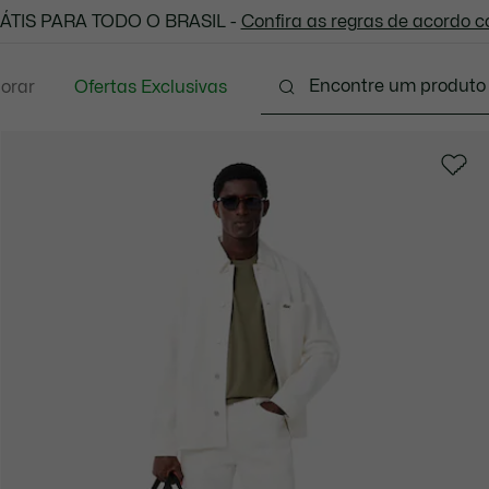
 todas as suas compras. Utilize o cupom enviado e aprove
ÁTIS PARA TODO O BRASIL -
Confira as regras de acordo 
lorar
Ofertas Exclusivas
Vestuário
Calçados
Acessórios
Sport
P