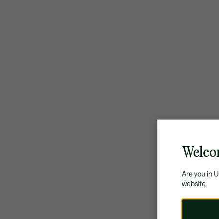
Welco
Are you in 
website.