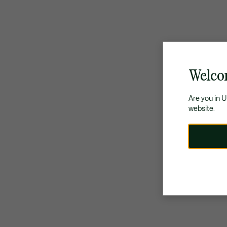
Welco
Are you in 
website.