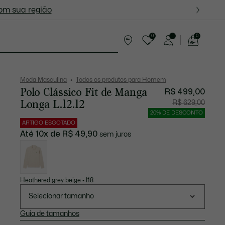
ite nas próximas oportunidades.
com sua região
0
0
See
my
resentes
shopping
bag
Moda Masculina
Todos os produtos para Homem
Polo Clássico Fit de Manga
R$ 499,00
Longa L.12.12
Preço
Preço
R$ 629,00
após
original
desconto:
antes
20% DE DESCONTO
R$
do
499,00
descont
ARTIGO ESGOTADO
R$
629,00
Até 10x de R$ 49,90
sem juros
Lista
de
variações
Heathered grey beige • I18
Selecionar tamanho
Guia de tamanhos