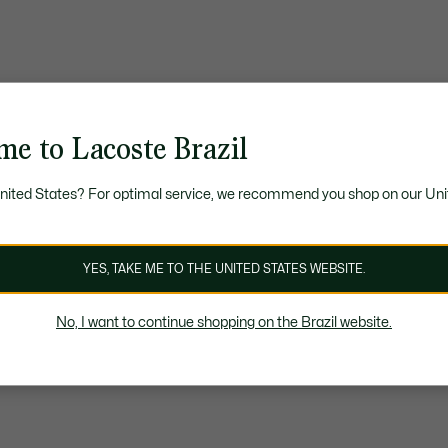
me to Lacoste Brazil
United States? For optimal service, we recommend you shop on our Uni
YES, TAKE ME TO THE UNITED STATES WEBSITE.
No, I want to continue shopping on the Brazil website.