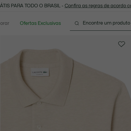
 todas as suas compras. Utilize o cupom enviado e aprove
ÁTIS PARA TODO O BRASIL -
Confira as regras de acordo 
lorar
Ofertas Exclusivas
Vestuário
Calçados
Acessórios
Sport
P