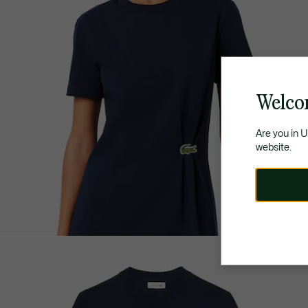
Welco
Are you in 
website.