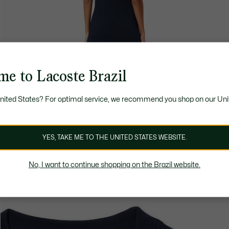
me to Lacoste Brazil
United States? For optimal service, we recommend you shop on our Uni
YES, TAKE ME TO THE UNITED STATES WEBSITE.
No, I want to continue shopping on the Brazil website.