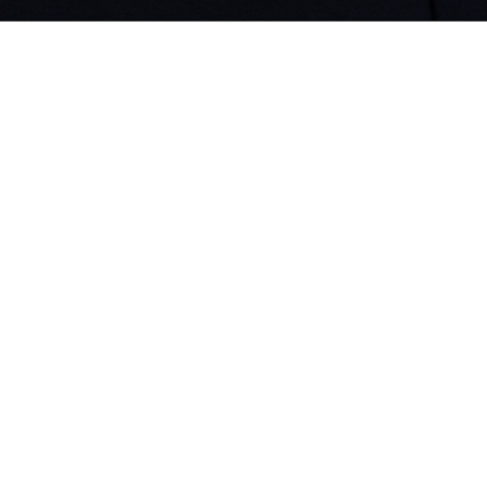
Vestido Tshirt Curto Mc Seasonal com Drapea
DEVOLUÇÃO FÁCIL E
GRATUITA
Cadastre-se e fique por dentro
das novidades Lacoste!