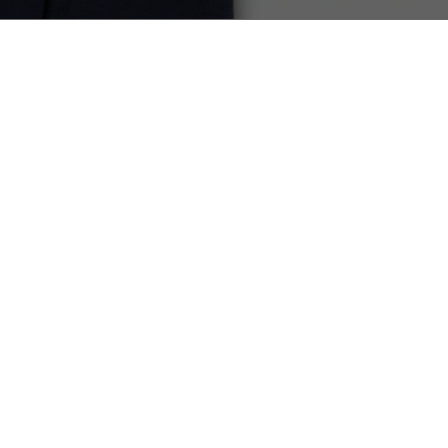
do
PAGAMENTO SEGURO
FRETE GRÁTIS
SOBRE A LACOSTE
LOJA
O Grupo Lacoste
Coleção Homens
Carreira
Coleção Mulheres
Proteção da marca
Coleção Infantil
Sustentabilidade
Loja de Polos
Loja de Calçados