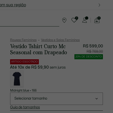
ite nas próximas oportunidades.
com sua região
0
0
See
my
tes
shopping
bag
Roupas Femininas
Vestidos e Saias Femininos
Vestido Tshirt Curto Mc
R$ 599,00
Seasonal com Drapeado
Preço
Preço
R$ 769,00
após
original
desconto:
antes
20% DE DESCONTO
R$
do
599,00
descont
ARTIGO ESGOTADO
R$
769,00
Até 10x de R$ 59,90
sem juros
Lista
de
variações
Midnight blue • 166
Selecionar tamanho
Guia de tamanhos