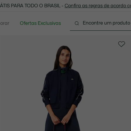
 todas as suas compras. Utilize o cupom enviado e aprove
ÁTIS PARA TODO O BRASIL -
Confira as regras de acordo 
lorar
Ofertas Exclusivas
ário
Calçados
Acessórios
Sport
Presen