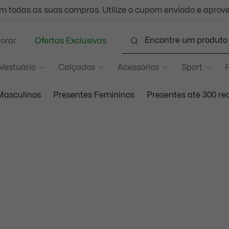
 todas as suas compras. Utilize o cupom enviado e aprove
ÁTIS PARA TODO O BRASIL -
Confira as regras de acordo 
lorar
Ofertas Exclusivas
Vestuário
Calçados
Acessórios
Sport
P
Masculinos
Presentes Femininos
Presentes até 300 re