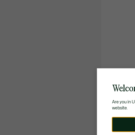
Welco
Are you in 
website.