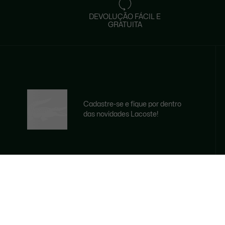
DEVOLUÇÃO FÁCIL E
GRATUITA
Cadastre-se e fique por dentro
das novidades Lacoste!
E-mail