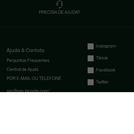
PRECISA DE AJUDA?
Instagram
Ajuda & Contato
Tiktok
Perguntas Frequentes
Central de Ajuda
Facebook
POR E-MAIL OU TELEFONE
Twitter
sac@sac.lacoste.com
*
(11) 4003-1608
*
Nosso serviço de atendimento ao
cliente está disponível de segunda a
sexta-feira das 9h às 17h.