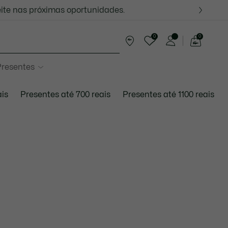
ite nas próximas oportunidades.
com sua região
0
0
See
my
resentes
shopping
bag
ais
Presentes até 700 reais
Presentes até 1100 reais