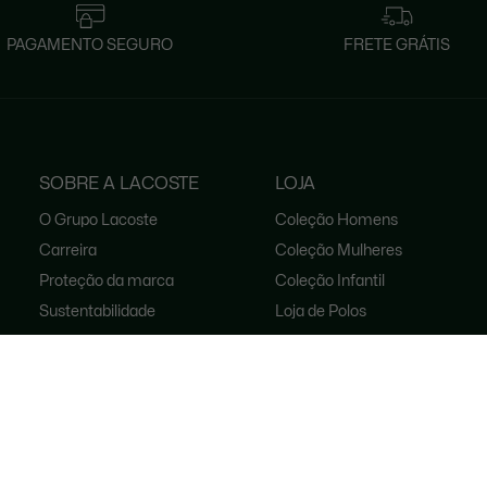
PAGAMENTO SEGURO
FRETE GRÁTIS
SOBRE A LACOSTE
LOJA
O Grupo Lacoste
Coleção Homens
Carreira
Coleção Mulheres
Proteção da marca
Coleção Infantil
Sustentabilidade
Loja de Polos
Loja de Calçados
Lacoste Live
Lacoste Sport