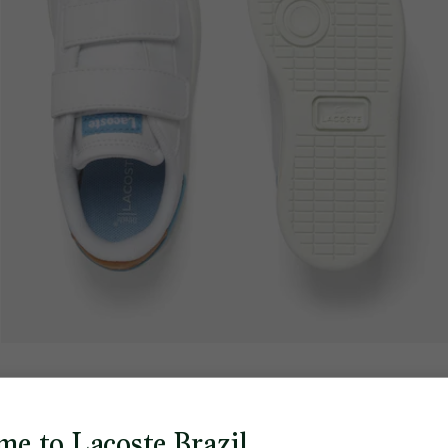
me to Lacoste Brazil