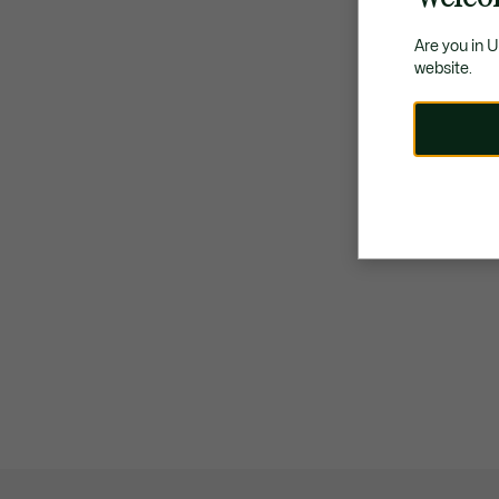
Are you in 
website.