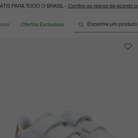
 todas as suas compras. Utilize o cupom enviado e aprove
ÁTIS PARA TODO O BRASIL -
Confira as regras de acordo 
lorar
Ofertas Exclusivas
Bebês - 6-18 meses
Infantil - 2-8 anos
Adolescente