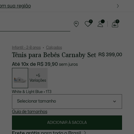
ite nas próximas oportunidades.
com sua região
0
0
See
my
s - 10-16 anos
shopping
bag
Infantil - 2-8 anos
Calçados
Tênis para Bebês Carnaby Set
R$ 399,00
Até 10x de R$ 39,90
sem juros
Lista
de
variações
+5
Variações
White & Light Blue
•
1T3
Selecionar tamanho
Guia de tamanhos
ADICIONAR À SACOLA
Frete grátis
para todo o Brasil.