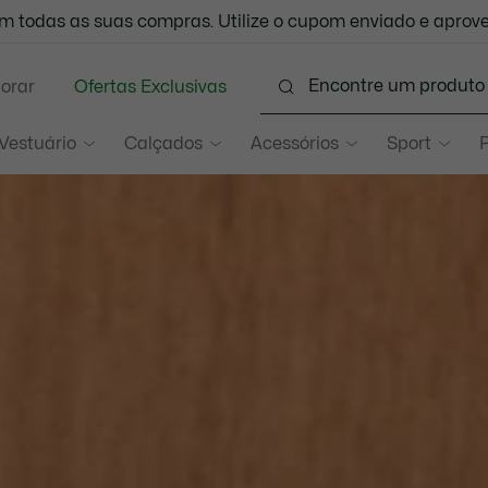
 todas as suas compras. Utilize o cupom enviado e aprove
ÁTIS PARA TODO O BRASIL -
Confira as regras de acordo 
lorar
Ofertas Exclusivas
Vestuário
Calçados
Acessórios
Sport
P