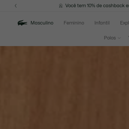
Banners
de
Você tem 10% de cashback em
FRETE GR
informação
Masculino
Feminino
Infantil
Exp
Lacoste
Polos