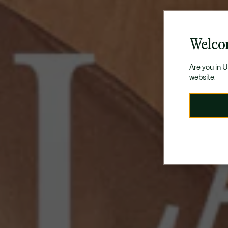
Welco
Are you in 
website.