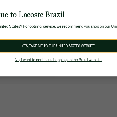
me to Lacoste Brazil
United States? For optimal service, we recommend you shop on our Uni
YES, TAKE ME TO THE UNITED STATES WEBSITE.
No, I want to continue shopping on the Brazil website.