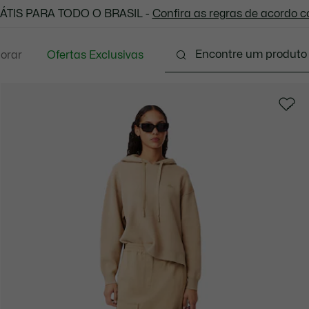
 todas as suas compras. Utilize o cupom enviado e aprove
ÁTIS PARA TODO O BRASIL -
Confira as regras de acordo 
lorar
Ofertas Exclusivas
Vestuário
Calçados
Acessórios
Sport
P