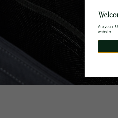
Welco
Are you in 
website.