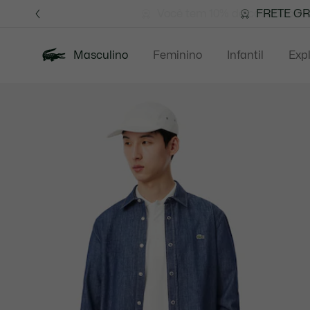
Banners
de
Você tem 10% de cashback em
FRETE GR
informação
Masculino
Feminino
Infantil
Exp
Galeria
Polos
de
imagens
do
produto