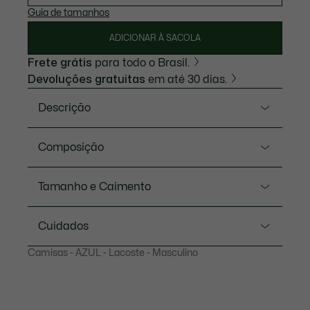
Guia de tamanhos
ADICIONAR À SACOLA
Frete grátis
para todo o Brasil.
Devoluções gratuitas
em até 30 dias.
Descrição
Referência CH9084-23
Composição
Esta camisa é de um estilo essencial, repleto de
elegância e expertise da Lacoste. Uma peça versátil
Crocodilo bordado e costurado no peito
Tamanho e Caimento
para todas as estações, confeccionada em tecido de
denim leve, com tratamento de lavagem sutil,
Corte
pesponto contrastante e botões de pressão com
Cuidados
bordas metál
Regular fit
Camisas - AZUL - Lacoste - Masculino
LAVAGEM À MÁQUINA MÁXIMO 30
Denim de algodão orgânico leve
Medidas do modelo
GRAUS CELSIUS MODO NORMAL
Pesponto contrastado em toda a peça
O modelo mede 1m85 e veste tamanho 40
Gola desabotoada
NÃO UTILIZAR ÁGUA SANITÁRIA