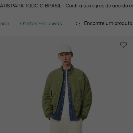
 todas as suas compras. Utilize o cupom enviado e aprove
ÁTIS PARA TODO O BRASIL -
Confira as regras de acordo 
lorar
Ofertas Exclusivas
Vestuário
Calçados
Acessórios
Sport
P