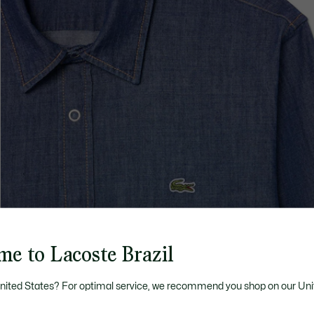
me to Lacoste Brazil
United States? For optimal service, we recommend you shop on our Uni