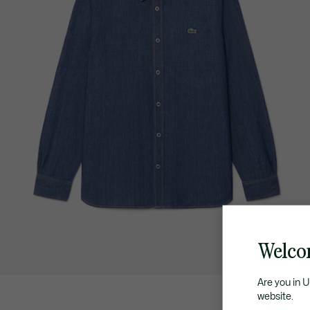
Welco
Are you in 
website.