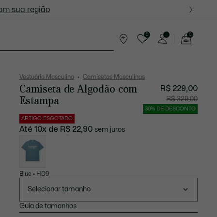
ite nas próximas oportunidades.
com sua região
0
0
See
my
resentes
shopping
bag
Vestuário Masculino
Camisetas Masculinas
Camiseta de Algodão com
R$ 229,00
Estampa
Preço
Preço
R$ 329,00
após
original
desconto:
antes
30% DE DESCONTO
R$
do
229,00
descont
ARTIGO ESGOTADO
R$
329,00
Até 10x de R$ 22,90
sem juros
Lista
de
variações
Blue • HD9
Selecionar tamanho
Guia de tamanhos