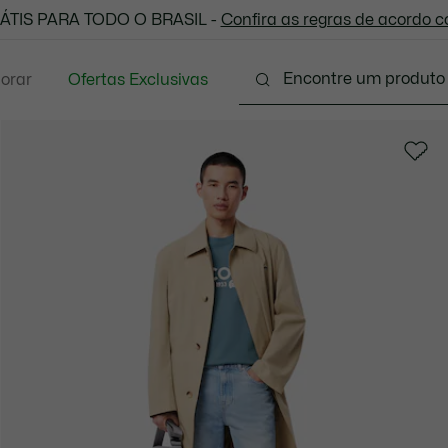
 todas as suas compras. Utilize o cupom enviado e aprove
ÁTIS PARA TODO O BRASIL -
Confira as regras de acordo 
lorar
Ofertas Exclusivas
Vestuário
Calçados
Acessórios
Sport
P