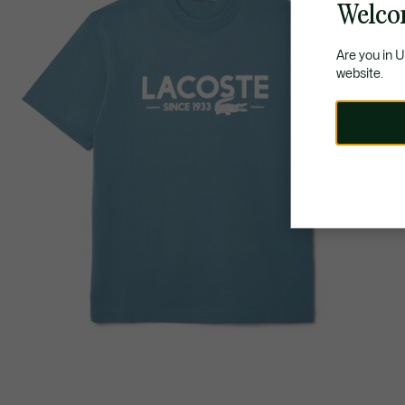
Welco
Are you in 
website.