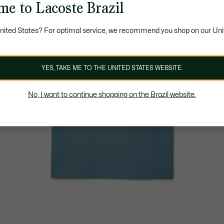
me to Lacoste Brazil
United States? For optimal service, we recommend you shop on our Uni
YES, TAKE ME TO THE UNITED STATES WEBSITE.
No, I want to continue shopping on the Brazil website.