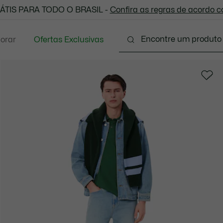
 todas as suas compras. Utilize o cupom enviado e aprove
ÁTIS PARA TODO O BRASIL -
Confira as regras de acordo 
lorar
Ofertas Exclusivas
Vestuário
Calçados
Acessórios
Sport
P