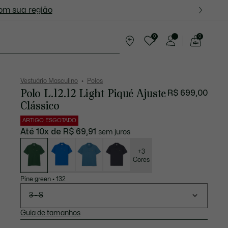
ite nas próximas oportunidades.
com sua região
0
0
See
my
resentes
shopping
bag
Vestuário Masculino
Polos
Polo L.12.12 Light Piqué Ajuste
R$ 699,00
Clássico
ARTIGO ESGOTADO
Até 10x de R$ 69,91
sem juros
Lista
de
variações
+3
Cores
Pine green
•
132
3 - S
Guia de tamanhos