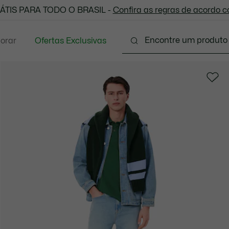
 todas as suas compras. Utilize o cupom enviado e aprove
ÁTIS PARA TODO O BRASIL -
Confira as regras de acordo 
lorar
Ofertas Exclusivas
Vestuário
Calçados
Acessórios
Sport
P