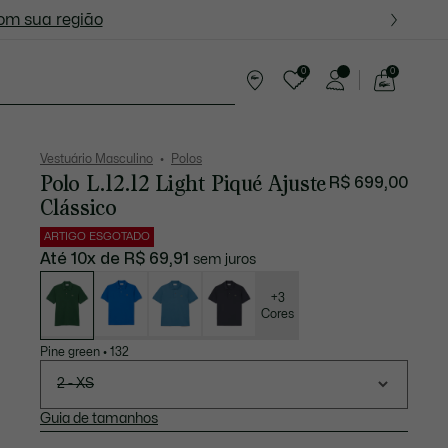
ite nas próximas oportunidades.
com sua região
0
0
See
my
resentes
shopping
bag
Vestuário Masculino
Polos
Polo L.12.12 Light Piqué Ajuste
R$ 699,00
Clássico
ARTIGO ESGOTADO
Até 10x de R$ 69,91
sem juros
Lista
de
variações
+3
Cores
Pine green
•
132
2 - XS
Guia de tamanhos