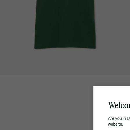
Welco
Are you in 
website.