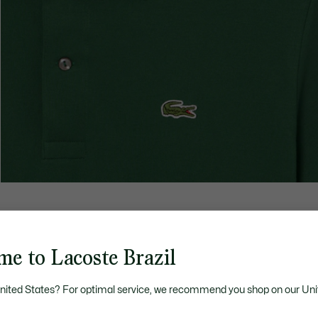
me to Lacoste Brazil
United States? For optimal service, we recommend you shop on our Uni