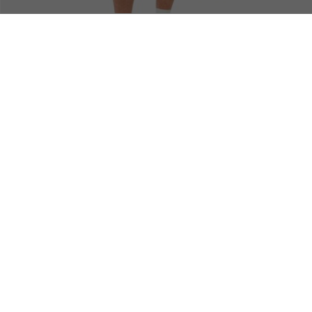
ar
PAGAMENTO SEGURO
FRETE GRÁTIS
SOBRE A LACOSTE
LOJA
O Grupo Lacoste
Coleção Homens
Carreira
Coleção Mulheres
Proteção da marca
Coleção Infantil
Sustentabilidade
Loja de Polos
Loja de Calçados