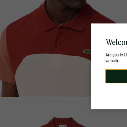
Welco
Are you in 
website.