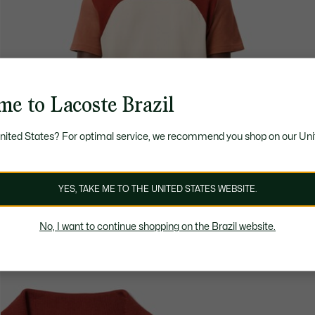
me to Lacoste Brazil
United States? For optimal service, we recommend you shop on our Uni
YES, TAKE ME TO THE UNITED STATES WEBSITE.
No, I want to continue shopping on the Brazil website.