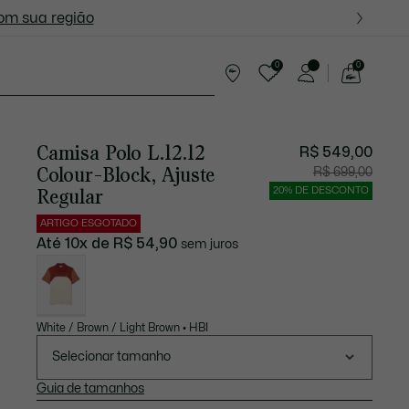
ite nas próximas oportunidades.
com sua região
0
0
See
my
resentes
shopping
bag
Camisa Polo L.12.12
R$ 549,00
Colour-Block, Ajuste
Preço
Preço
R$ 699,00
após
original
desconto:
antes
Regular
20% DE DESCONTO
R$
do
549,00
descont
R$
ARTIGO ESGOTADO
699,00
Até 10x de R$ 54,90
sem juros
Lista
de
variações
White / Brown / Light Brown • HBI
Selecionar tamanho
Guia de tamanhos