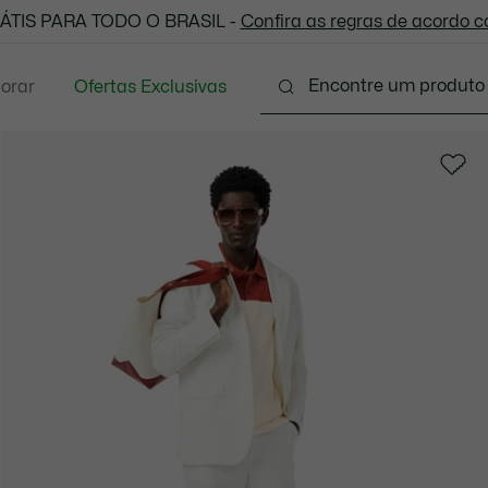
 todas as suas compras. Utilize o cupom enviado e aprove
ÁTIS PARA TODO O BRASIL -
Confira as regras de acordo 
lorar
Ofertas Exclusivas
Vestuário
Calçados
Acessórios
Sport
P