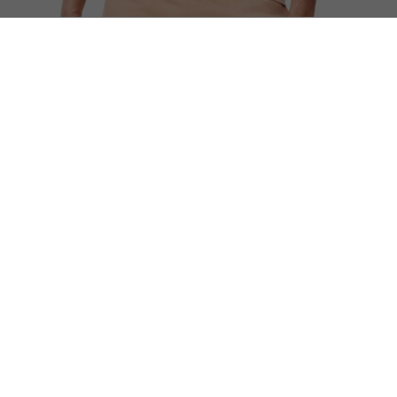
Camisa Polo L.12.12 Colour-Block, Ajuste Regul
DEVOLUÇÃO FÁCIL E
GRATUITA
Cadastre-se e fique por dentro
das novidades Lacoste!