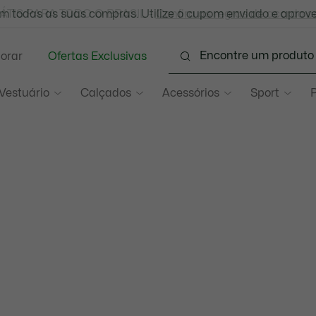
 todas as suas compras. Utilize o cupom enviado e aprove
ÁTIS PARA TODO O BRASIL -
Confira as regras de acordo 
lorar
Ofertas Exclusivas
Vestuário
Calçados
Acessórios
Sport
P