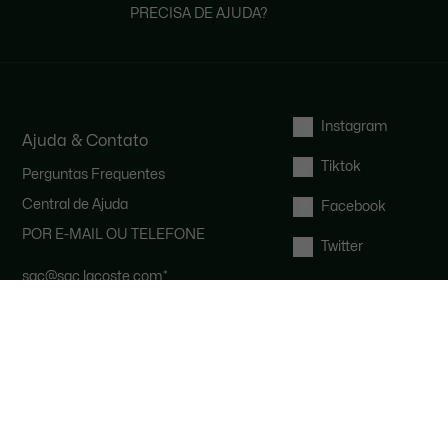
PRECISA DE AJUDA?
Instagram
Ajuda & Contato
Tiktok
Perguntas Frequentes
Central de Ajuda
Facebook
POR E-MAIL OU TELEFONE
Twitter
sac@sac.lacoste.com
*
(11) 4003-1608
*
Nosso serviço de atendimento ao
cliente está disponível de segunda a
sexta-feira das 9h às 17h.