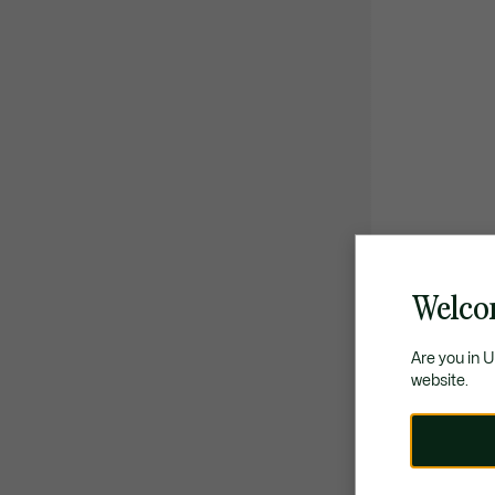
Welco
Are you in 
website.