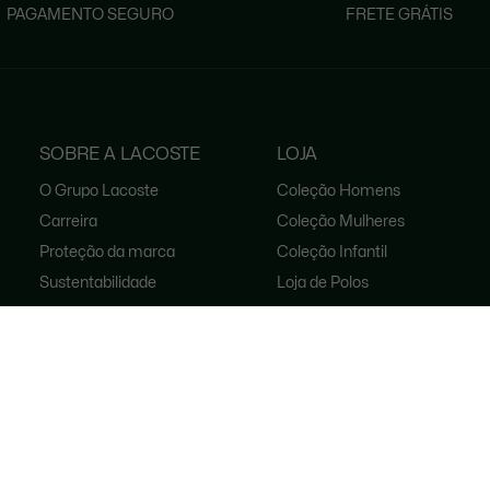
PAGAMENTO SEGURO
FRETE GRÁTIS
SOBRE A LACOSTE
LOJA
O Grupo Lacoste
Coleção Homens
Carreira
Coleção Mulheres
Proteção da marca
Coleção Infantil
Sustentabilidade
Loja de Polos
Loja de Calçados
Lacoste Live
Lacoste Sport