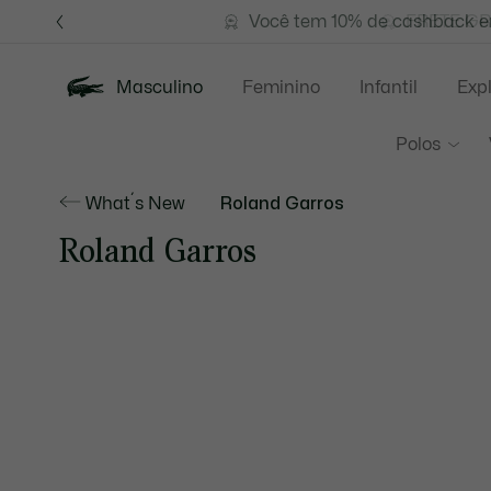
Banners
de
Você tem 10% de cashback em
FRETE GR
informação
Masculino
Feminino
Infantil
Exp
Polos
What´s New
Roland Garros
Roland Garros