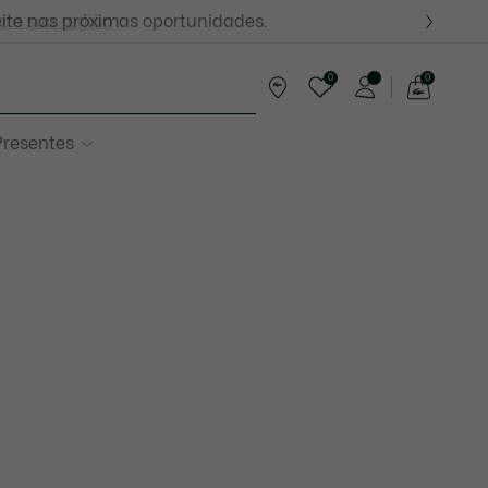
ite nas próximas oportunidades.
com sua região
0
0
See
my
resentes
shopping
bag