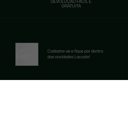
DEVOLUÇÃO FÁCIL E
GRATUITA
Cadastre-se e fique por dentro
das novidades Lacoste!
E-mail