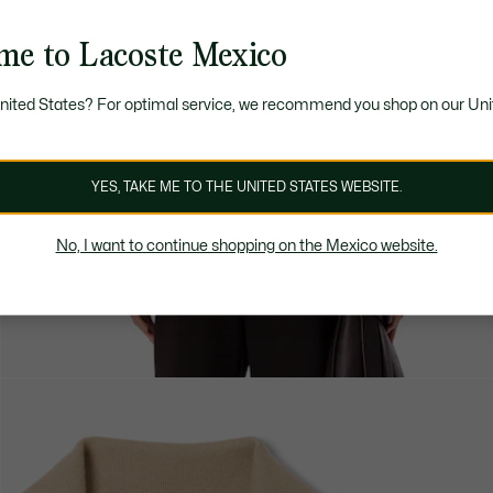
me to Lacoste Mexico
United States? For optimal service, we recommend you shop on our Uni
YES, TAKE ME TO THE UNITED STATES WEBSITE.
No, I want to continue shopping on the Mexico website.