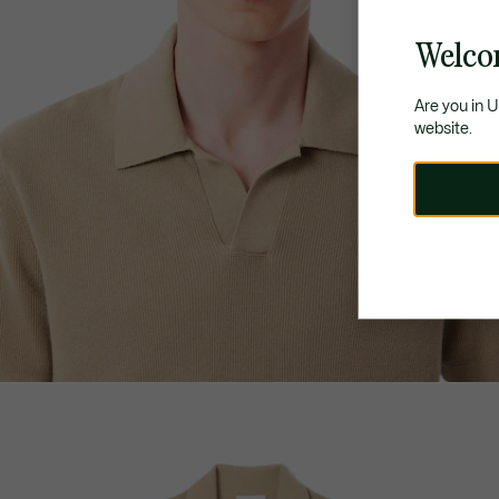
Welco
Are you in 
website.