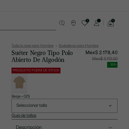
0
0
See
my
os
Sport
Rebajas
shopping
bag
Toda la ropa para Hombre
Sudaderas para Hombre
Suéter Negro Tipo Polo
Mex$ 2.178,40
Abierto De Algodón
Precio
Precio
Mex$ 3.112,00
después
original
del
antes
- 30%
descuento:
del
Mex$
descuen
PRODUCTO FUERA DE STOCK
2.178,40
Mex$
Lista
3.112,00
de
variaciones
Beige • 02S
Seleccionar talla
Guía de tallas
Descripción