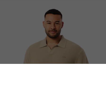
Suéter Negro Tipo Polo Abierto De Algodón
Atención al cliente