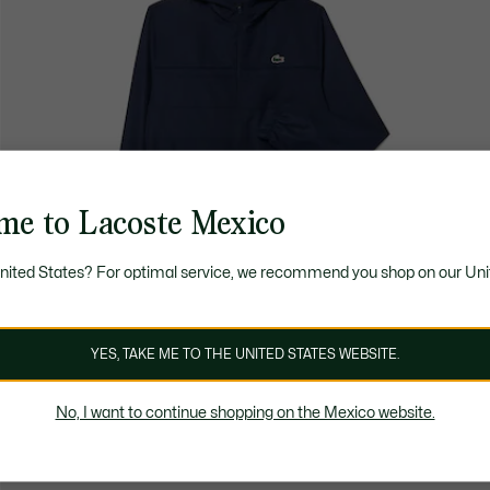
me to Lacoste Mexico
United States? For optimal service, we recommend you shop on our Uni
YES, TAKE ME TO THE UNITED STATES WEBSITE.
No, I want to continue shopping on the Mexico website.