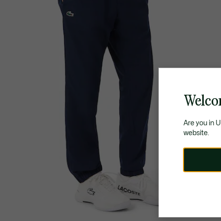
Welco
Are you in 
website.