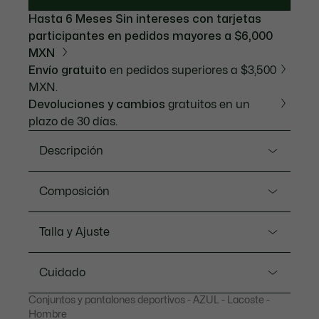
Hasta 6 Meses Sin intereses con tarjetas
participantes en pedidos mayores a $6,000
MXN
Envío gratuito
en pedidos superiores a $3,500
MXN.
Devoluciones y cambios
gratuitos en un
plazo de 30 días.
Descripción
Referencia WH2661-20
Composición
El chándal ideal para cualquier deporte, desde
Lacoste, expertos deportivos desde 1933. Con una
Poliéster (100%) / Lining trousers: Poliéster (65%),
Talla y Ajuste
chamarra con gorro y pantalones monocromáticos,
Algodón (35%) / Top lining: Poliéster (100%)
hechos para moverse contigo en nuestro icónico,
Ajuste
ligero y transpirable tafetán. Los detalles sofisticados
Cuidado
de acabado añaden un toque elegante a un diseño
Regular fit
esencial.
Conjuntos y pantalones deportivos - AZUL - Lacoste -
LAVADO A MÁQUINA MAXIMO 30
This item runs small. We advise you to take one size
Hombre
Nuestros consejos