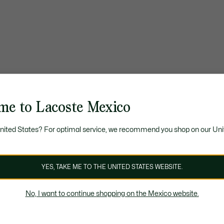
me to Lacoste Mexico
United States? For optimal service, we recommend you shop on our Uni
YES, TAKE ME TO THE UNITED STATES WEBSITE.
No, I want to continue shopping on the Mexico website.