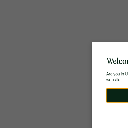
Welco
Are you in 
website.