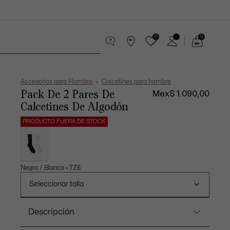
0
0
See
my
os
Sport
Rebajas
shopping
bag
Accesorios para Hombre
Calcetines para hombre
Pack De 2 Pares De
Mex$ 1.090,00
Calcetines De Algodón
PRODUCTO FUERA DE STOCK
Lista
de
variaciones
Negro / Blanco • 7Z6
Seleccionar talla
Descripción