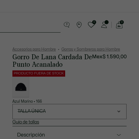
0
0
See
my
os
Sport
Rebajas
shopping
bag
Accesorios para Hombre
Gorras y Sombreros para Hombre
Gorro De Lana Cardada De
Mex$ 1.590,00
Punto Acanalado
PRODUCTO FUERA DE STOCK
Lista
de
variaciones
Azul Marino • 166
TALLA ÚNICA
Guía de tallas
Descripción