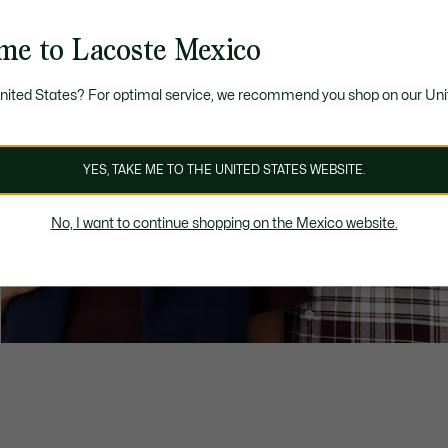
me to Lacoste Mexico
United States? For optimal service, we recommend you shop on our Uni
YES, TAKE ME TO THE UNITED STATES WEBSITE.
No, I want to continue shopping on the Mexico website.