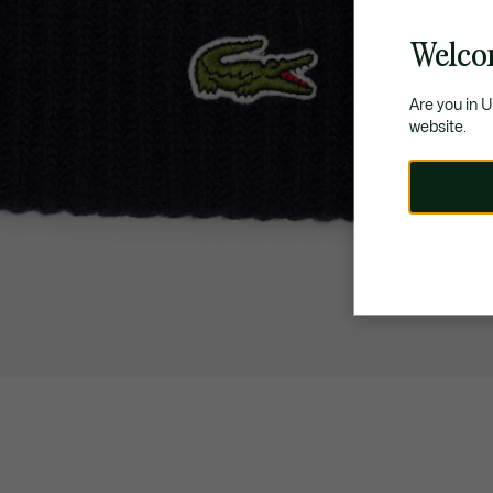
Welco
Are you in 
website.