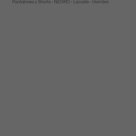
Gabardina de algodón elástico
Pantalones y Shorts - NEGRO - Lacoste - Hombre
LAVADO A MÁQUINA MAXIMO 30
Bolsillos laterales inclinados y bolsillos traseros sin
GRADOS CELSIUS CICLO NORMAL
botones.
Bragueta con Cierre
NO USE BLANQUEADOR
Etiqueta tejida de cocodrilo
NO SECAR EN SECADORA
PLANCHADO A TEMPERATURA BAJA
MAXIMO 110 GRADOS CELSIUS
LAVADO EN SECO REGULAR
COLGAR A SECAR