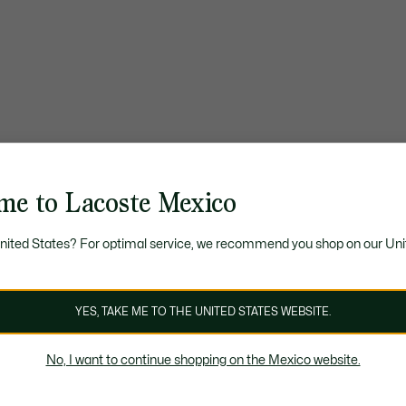
me to Lacoste Mexico
United States? For optimal service, we recommend you shop on our Uni
YES, TAKE ME TO THE UNITED STATES WEBSITE.
No, I want to continue shopping on the Mexico website.