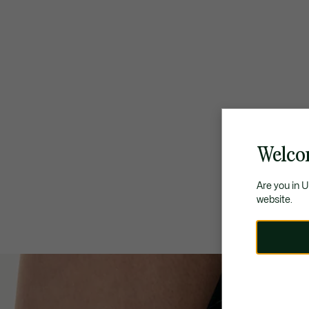
Welco
Are you in 
website.