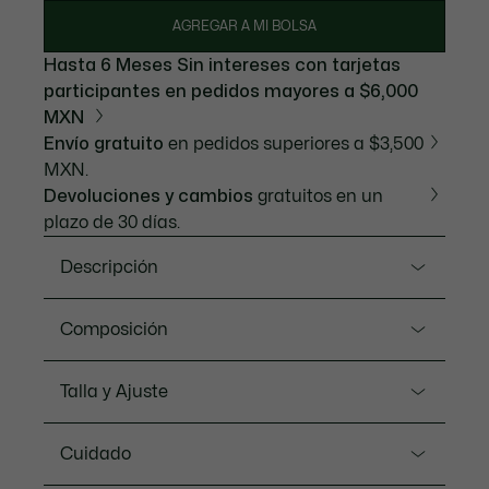
AGREGAR A MI BOLSA
Hasta 6 Meses Sin intereses con tarjetas
participantes en pedidos mayores a $6,000
MXN
Envío gratuito
en pedidos superiores a $3,500
MXN.
Devoluciones y cambios
gratuitos en un
plazo de 30 días.
Descripción
Referencia FH9542-20
Composición
Slim and slick in these gabardine Bermuda shorts,
available in a wide variety of this season's colours.
Main fabric: Cotton (98%), Elastane (2%) / Lining:
Talla y Ajuste
Crafted with pockets convenient for urban
Cotton (53%), Polyester (47%)
escapades.
Ajuste
Cuidado
Corte ajustado
Classic fit