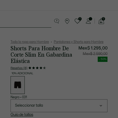
0
0
See
my
os
Sport
Rebajas
shopping
bag
Toda la ropa para Hombre
Pantalones y Shorts para Hombre
Shorts Para Hombre De
Mex$ 1.295,00
Corte Slim En Gabardina
Precio
Precio
Mex$ 2.590,00
después
original
del
antes
Elástica
- 50%
descuento:
del
Mex$
descuen
1.295,00
Mex$
Reseñas (8)
2.590,00
10% ADICIONAL
Lista
de
variaciones
Negro
•
031
Seleccionar talla
Guía de tallas