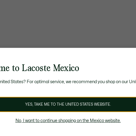
me to Lacoste Mexico
United States? For optimal service, we recommend you shop on our Uni
YES, TAKE ME TO THE UNITED STATES WEBSITE.
No, I want to continue shopping on the Mexico website.