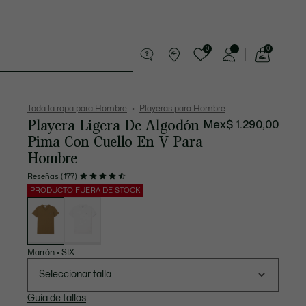
0
0
See
my
os
Sport
Rebajas
shopping
bag
Toda la ropa para Hombre
Playeras para Hombre
Playera Ligera De Algodón
Mex$ 1.290,00
Pima Con Cuello En V Para
Hombre
Reseñas (177)
PRODUCTO FUERA DE STOCK
Lista
de
variaciones
Marrón
•
SIX
Seleccionar talla
Guía de tallas