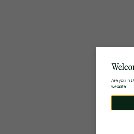
Welco
Are you in 
website.