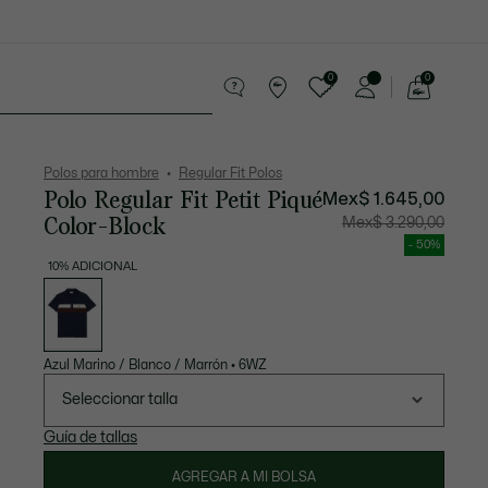
0
0
See
my
os
Sport
Rebajas
shopping
bag
Polos para hombre
Regular Fit Polos
Polo Regular Fit Petit Piqué
Mex$ 1.645,00
Color-Block
Precio
Precio
Mex$ 3.290,00
después
original
del
antes
- 50%
descuento:
del
Mex$
descuen
10% ADICIONAL
1.645,00
Mex$
Lista
3.290,00
de
variaciones
Azul Marino / Blanco / Marrón
•
6WZ
Seleccionar talla
Guía de tallas
AGREGAR A MI BOLSA