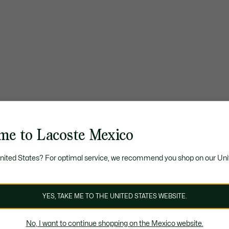
me to Lacoste Mexico
United States? For optimal service, we recommend you shop on our Uni
YES, TAKE ME TO THE UNITED STATES WEBSITE.
No, I want to continue shopping on the Mexico website.