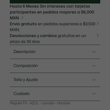
Hasta 6 Meses Sin intereses con tarjetas
participantes en pedidos mayores a $6,000
MXN
Envío gratuito
en pedidos superiores a $3,500
MXN.
Devoluciones y cambios
gratuitos en un
plazo de 30 días.
Descripción
Referencia PH5918-20
Composición
Inventor del polo en 1933, Lacoste reinterpreta su
icónica prenda con sus códigos gráficos.
Cotton (100%)
Talla y Ajuste
Confeccionado en algodón Petit Piqué, un punto
icónico, flexible y elegante, este modelo destaca por
Ajuste
su icónico diseño de Color Block realzado con un
Cuidado
borde en contraste. Un cocodrilo bordado de la firma
Regular fit
completa su diseño, fusionando moda y deporte.
Regular Fit - AZUL - Lacoste - Hombre
LAVADO A MÁQUINA MAXIMO 30
Medidas del modelo