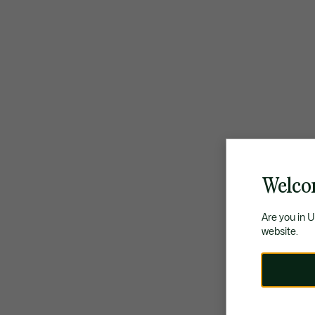
Welco
Are you in 
website.