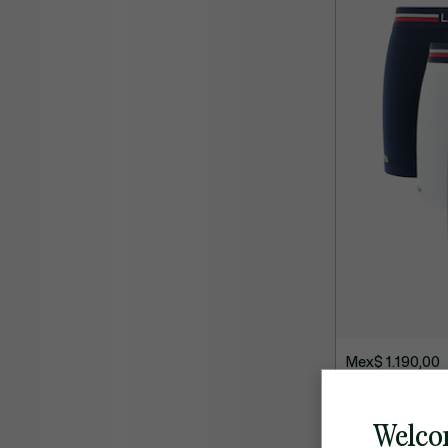
Mex$ 1.190,00
Paquete de 3 B
Welco
CROCO BASICS