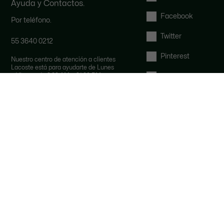
Ayuda y Contactos.
Facebook
Por teléfono.
Twitter
55 3640 0212
Pinterest
Nuestro centro de atención a clientes
Lacoste está para ayudarte de Lunes
a Viernes de 9:00 AM a 21:00 PM y
Tumblr
Sábados de 9:00 AM a 15:00 PM.
Por email:
YouTube
contactomexico@lacoste.com
FAQ