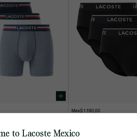
Mex$ 1.190,00
óxers de Algodón para Hombre
Paquete de 3 Bóxers para Hombr
me to Lacoste Mexico
CROCO BASICS