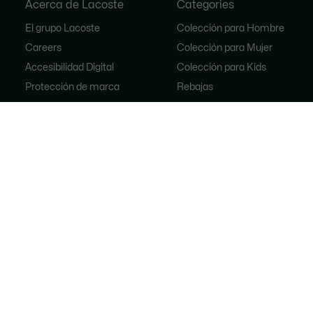
Acerca de Lacoste
Categories
El grupo Lacoste
Colección para Hombre
Careers
Colección para Mujer
Accesibilidad Digital
Colección para Kids
Protección de marca
Rebajas
Promociones Términos y
Nuevas llegadas
Condiciones
Aviso de Privacidad