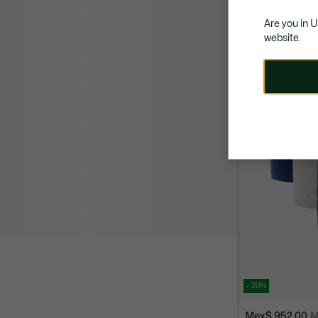
Are you in 
website.
- 20%
Mex$ 952,00
M