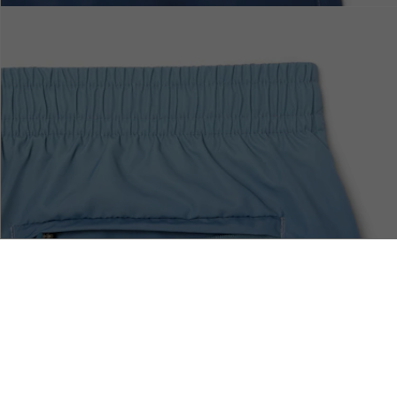
mpado Degradado
Devoluciones
Pago Seguro