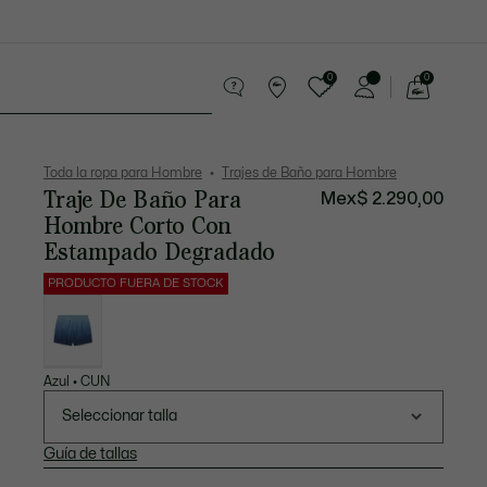
0
0
See
my
os
Sport
Rebajas
shopping
bag
Toda la ropa para Hombre
Trajes de Baño para Hombre
Traje De Baño Para
Mex$ 2.290,00
Hombre Corto Con
Estampado Degradado
PRODUCTO FUERA DE STOCK
Lista
de
variaciones
Azul • CUN
Seleccionar talla
Guía de tallas