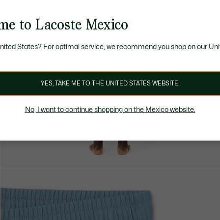
me to Lacoste Mexico
United States? For optimal service, we recommend you shop on our Uni
YES, TAKE ME TO THE UNITED STATES WEBSITE.
No, I want to continue shopping on the Mexico website.