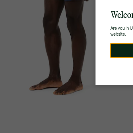
Welco
Are you in 
website.