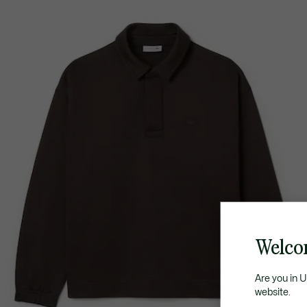
Welco
Are you in 
website.