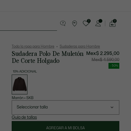
0
0
See
my
os
Sport
Rebajas
shopping
bag
Toda la ropa para Hombre
Sudaderas para Hombre
Sudadera Polo De Muletón
Mex$ 2.295,00
De Corte Holgado
Precio
Precio
Mex$ 4.590,00
después
original
del
antes
- 50%
descuento:
del
Mex$
descuen
10% ADICIONAL
2.295,00
Mex$
Lista
4.590,00
de
variaciones
Marrón
•
SKB
Seleccionar talla
Guía de tallas
AGREGAR A MI BOLSA