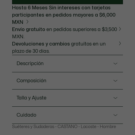
Hasta 6 Meses Sin intereses con tarjetas
participantes en pedidos mayores a $6,000
MXN
Envío gratuito
en pedidos superiores a $3,500
MXN.
Devoluciones y cambios
gratuitos en un
plazo de 30 días.
Descripción
Referencia SH5887-51
Composición
Esta sudadera de cuello polo es un homenaje a la
elegancia deportiva francesa, una firma de Lacoste
Shell: Polyester (55%), Cotton (45%) / Placket:
Talla y Ajuste
desde 1933. Su corte holgado, su tejido polar sin
Cotton (100%)
cepillar y su cuello polo le confieren un estilo único.
Ajuste
Loose fit. Choose 1 size smaller than your usual size
Cuidado
for a more fitted style.
Loose fit
Suéteres y Sudaderas - CASTANO - Lacoste - Hombre
LAVADO A MÁQUINA MAXIMO 30
Polar de poliéster y algodón
Nuestros consejos