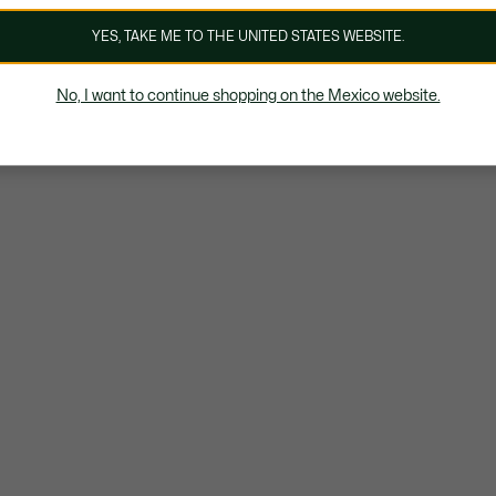
YES, TAKE ME TO THE UNITED STATES WEBSITE.
No, I want to continue shopping on the Mexico website.