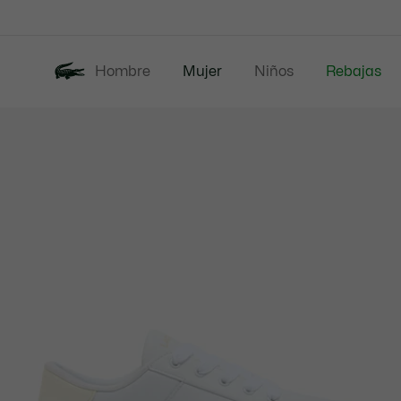
Banners
informativos
Hombre
Mujer
Niños
Rebajas
Galería
Nueva Colección
de
imágenes
del
producto