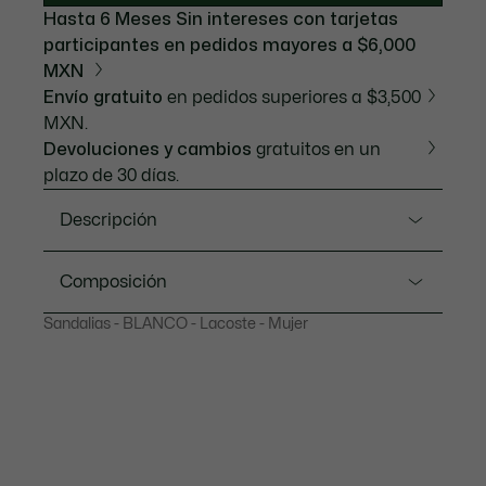
Hasta 6 Meses Sin intereses con tarjetas
participantes en pedidos mayores a $6,000
MXN
Envío gratuito
en pedidos superiores a $3,500
MXN.
Devoluciones y cambios
gratuitos en un
plazo de 30 días.
Descripción
Referencia 50CFA0033
Composición
Una nueva y original versión del Ziane Platform de
Sandalias - BLANCO - Lacoste - Mujer
Lacoste. Con la clásica suela oversized, además de
Upper: 71% Leather 29% Polyurethane; Lining: 100%
un empeine de piel con un panel de charol con
Recycled Polyester; Insole: 100% Polyester; Outsole:
textura de reptil. Un diseño audaz, rematado con
100% Rubber
detalles signature en contraste, como un cocodrilo
metálico.
Parte superior de Piel