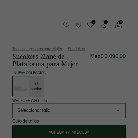
0
0
See
my
Sport
Rebajas
shopping
bag
Todos los zapatos para Mujer
Sandalias
Sneakers Ziane de
Mex$ 3.090,00
Plataforma para Mujer
NUEVA COLECCIÓN
Lista
de
variaciones
+1
opción
WHT/OFF WHT
•
65T
Seleccionar talla
Guía de tallas
AGREGAR A MI BOLSA