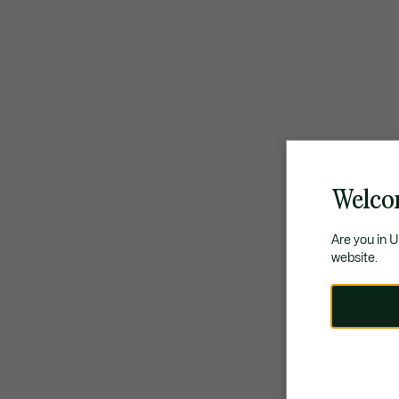
Welco
Are you in 
website.