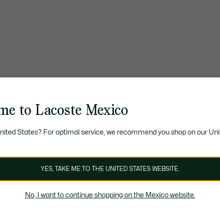
me to Lacoste Mexico
United States? For optimal service, we recommend you shop on our Uni
YES, TAKE ME TO THE UNITED STATES WEBSITE.
No, I want to continue shopping on the Mexico website.