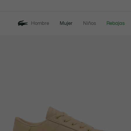
Banners
informativos
Hombre
Mujer
Niños
Rebajas
Galería
Nueva Colección
de
imágenes
del
producto