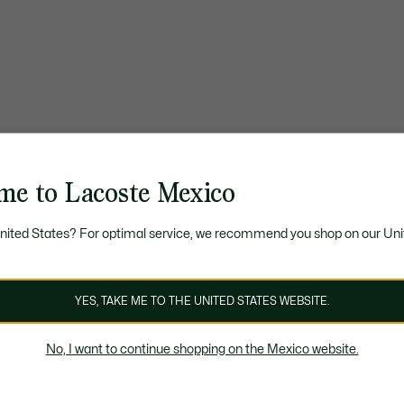
me to Lacoste Mexico
United States? For optimal service, we recommend you shop on our Uni
YES, TAKE ME TO THE UNITED STATES WEBSITE.
No, I want to continue shopping on the Mexico website.