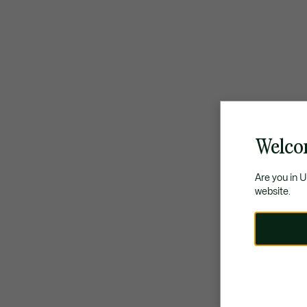
Welco
Are you in 
website.