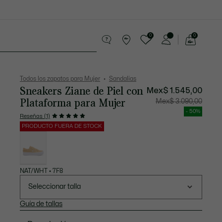
0
0
See
my
Sport
Rebajas
shopping
bag
Todos los zapatos para Mujer
Sandalias
Sneakers Ziane de Piel con
Mex$ 1.545,00
Plataforma para Mujer
Precio
Precio
Mex$ 3.090,00
después
original
del
antes
- 50%
descuento:
del
Reseñas (1)
Mex$
descuen
1.545,00
Mex$
PRODUCTO FUERA DE STOCK
3.090,00
Lista
de
variaciones
NAT/WHT • 7F8
Seleccionar talla
Guía de tallas