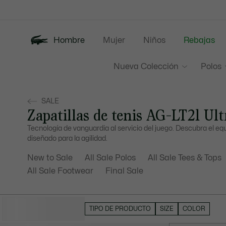
Banners
informativos
Hombre
Mujer
Niños
Rebajas
Nueva Colección
Polos
SALE
Zapatillas de tenis AG-LT21 Ult
Tecnología de vanguardia al servicio del juego. Descubra el equ
diseñado para la agilidad.
New to Sale
All Sale Polos
All Sale Tees & Tops
All Sale Footwear
Final Sale
OCULTAR FILTROS
TIPO DE PRODUCTO
SIZE
COLOR