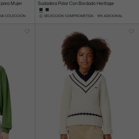
Precio
Precio
para Mujer
Sudadera Polar Con Bordado Heritage
después
original
del
antes
VA COLECCIÓN
SELECCIÓN COMPROMETIDA
10% ADICIONAL
descuento:
del
Mex$
descuento:
2.145,00
Mex$
4.290,00