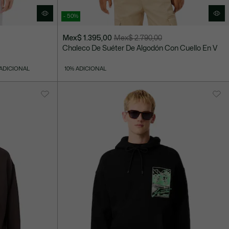
- 50%
Mex$ 1.395,00
Mex$ 2.790,00
Precio
Precio
o
Chaleco De Suéter De Algodón Con Cuello En V
después
original
del
antes
 ADICIONAL
10% ADICIONAL
descuento:
del
Mex$
descuento:
1.395,00
Mex$
2.790,00