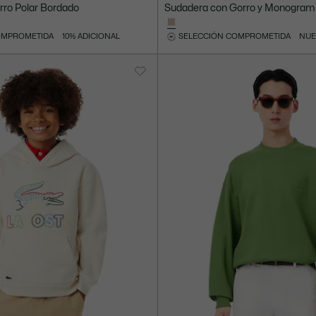
Precio
Precio
rro Polar Bordado
Sudadera con Gorro y Monogram 
después
original
del
antes
OMPROMETIDA
10% ADICIONAL
SELECCIÓN COMPROMETIDA
NUE
descuento:
del
Mex$
descuento:
2.934,00
Mex$
4.890,00