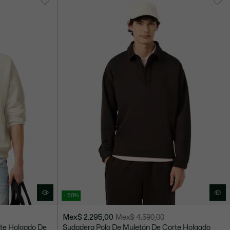
5.190,00
- 50%
Mex$ 2.295,00
Mex$ 4.590,00
Precio
Precio
rte Holgado De
Sudadera Polo De Muletón De Corte Holgado