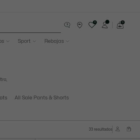
0
0
See
my
os
Sport
Rebajas
shopping
bag
tra,
oats
All Sale Pants & Shorts
33 resultados