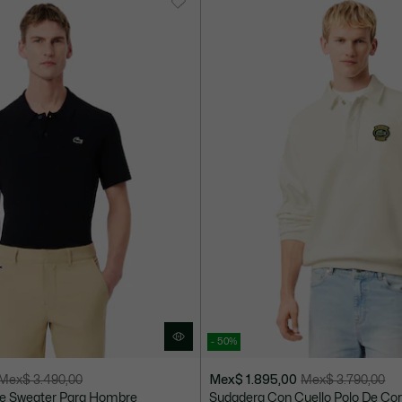
4.690,00
- 50%
Mex$ 3.490,00
Mex$ 1.895,00
Mex$ 3.790,00
Precio
Precio
 De Sweater Para Hombre
Sudadera Con Cuello Polo De Co