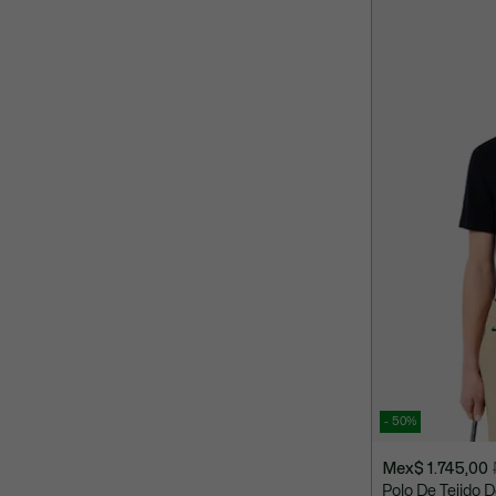
4.590,00
- 50%
Mex$ 1.745,00
Precio
Precio
Polo De Tejido