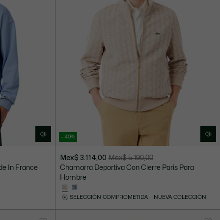
- 40%
Mex$ 3.114,00
Mex$ 5.190,00
Precio
Precio
de In France
Chamarra Deportiva Con Cierre Paris Para
después
original
Hombre
del
antes
descuento:
del
SELECCIÓN COMPROMETIDA
NUEVA COLECCIÓN
Mex$
descuento:
3.114,00
Mex$