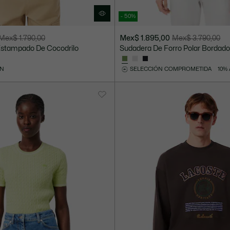
- 50%
Mex$ 1.790,00
Mex$ 1.895,00
Mex$ 3.790,00
Precio
Precio
stampado De Cocodrilo
Sudadera De Forro Polar Bordad
después
original
del
antes
ÓN
SELECCIÓN COMPROMETIDA
10%
descuento:
del
Mex$
descuento:
1.895,00
Mex$
3.790,00