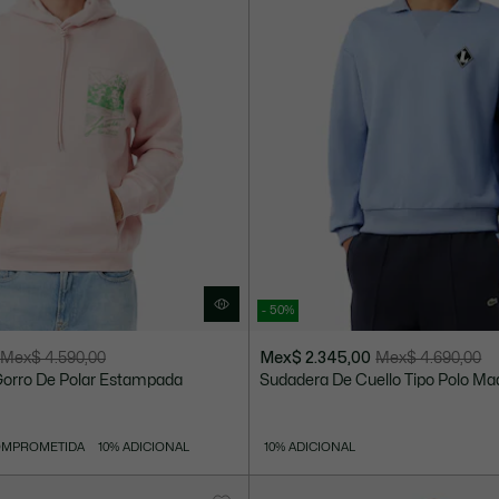
- 50%
Mex$ 4.590,00
Mex$ 2.345,00
Mex$ 4.690,00
Precio
Precio
orro De Polar Estampada
Sudadera De Cuello Tipo Polo Ma
después
original
del
antes
descuento:
del
OMPROMETIDA
10% ADICIONAL
10% ADICIONAL
Mex$
descuento:
2.345,00
Mex$