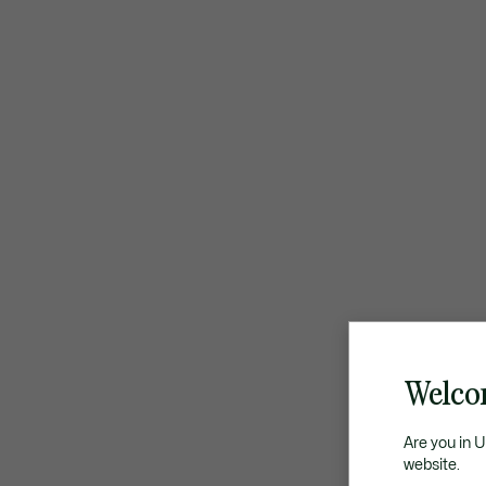
Welco
Are you in 
website.