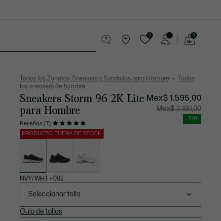
0
0
See
my
os
Sport
Rebajas
shopping
bag
Todos los Zapatos, Sneakers y Sandalias para Hombre
Todos
los sneakers de hombre
Sneakers Storm 96 2K Lite
Mex$ 1.595,00
para Hombre
Precio
Precio
Mex$ 3.190,00
después
original
del
antes
- 50%
descuento:
del
Reseñas (7)
Mex$
descuen
1.595,00
Mex$
PRODUCTO FUERA DE STOCK
3.190,00
Lista
de
variaciones
NVY/WHT
•
092
Seleccionar talla
Guía de tallas