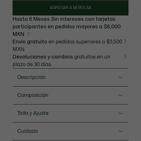
AGREGAR A MI BOLSA
Hasta 6 Meses Sin intereses con tarjetas
participantes en pedidos mayores a $6,000
MXN
Envío gratuito
en pedidos superiores a $3,500
MXN.
Devoluciones y cambios
gratuitos en un
plazo de 30 días.
Descripción
Referencia TH2042-20
Composición
Un esencial deportivo de Lacoste. El tejido Jersey
técnico ofrece el máximo confort y libertad de
Tejido principal: algodón (65%), poliéster (35%) /
Talla y Ajuste
movimiento, con tecnología Ultra Dry para evacuar
cuello: algodón (50%), poliéster (50%)
el sudor. Con un cocodrilo XL en el pecho para sumar
Ajuste
puntos de estilo.
Cuidado
Regular fit