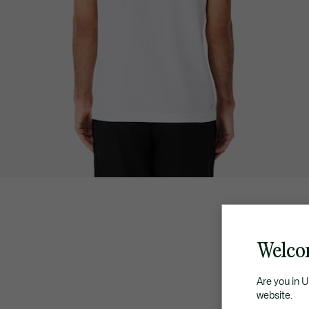
Welco
Are you in 
website.