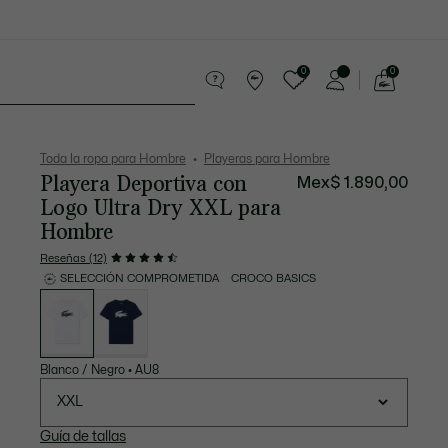
0
0
See
my
os
Sport
Rebajas
shopping
bag
Toda la ropa para Hombre
Playeras para Hombre
Playera Deportiva con
Mex$ 1.890,00
Logo Ultra Dry XXL para
Hombre
Reseñas (12)
SELECCIÓN COMPROMETIDA
CROCO BASICS
Lista
de
variaciones
Blanco / Negro
•
AU8
XXL
Guía de tallas