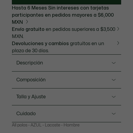
Hasta 6 Meses Sin intereses con tarjetas
participantes en pedidos mayores a $6,000
MXN
Envío gratuito
en pedidos superiores a $3,500
MXN.
Devoluciones y cambios
gratuitos en un
plazo de 30 días.
Descripción
Referencia PH7757-20
Composición
Con este polo, Lacoste infunde un estilo
contemporáneo en su icónica prenda creada en
100% Algodón
Talla y Ajuste
1933. Aporta una elegancia informal gracias a su
grueso piqué de algodón, un corte holgado y un
Ajuste
cocodrilo bordado característico, realzado con
Cuidado
sutiles pespuntes. Los cuidados detalles de acabado,
Loose fit
como el cuello acanalado, completan esta prenda
All polos - AZUL - Lacoste - Hombre
LAVADO A MÁQUINA MAXIMO 30
imprescindible.
Nuestros consejos