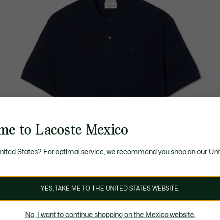
me to Lacoste Mexico
United States? For optimal service, we recommend you shop on our Uni
YES, TAKE ME TO THE UNITED STATES WEBSITE.
No, I want to continue shopping on the Mexico website.