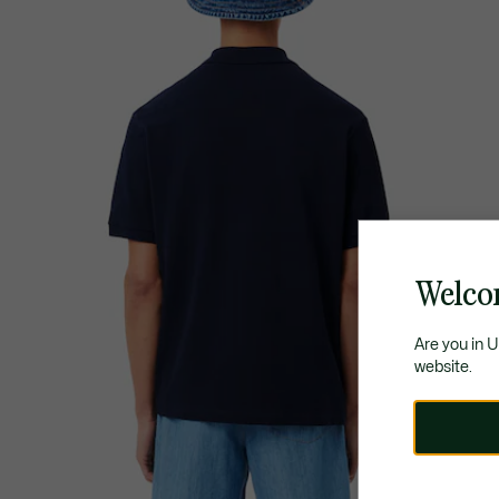
Welco
Are you in 
website.