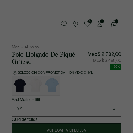
0
0
See
my
os
Sport
Rebajas
shopping
bag
Men
All polos
Polo Holgado De Piqué
Mex$ 2.792,00
Grueso
Precio
Precio
Mex$ 3.490,00
después
original
del
antes
- 20%
descuento:
del
Mex$
descuen
SELECCIÓN COMPROMETIDA
10% ADICIONAL
2.792,00
Mex$
Lista
3.490,00
de
variaciones
Azul Marino
•
166
XS
Guía de tallas
AGREGAR A MI BOLSA