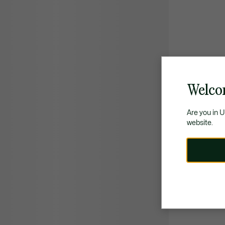
Welco
Are you in 
website.