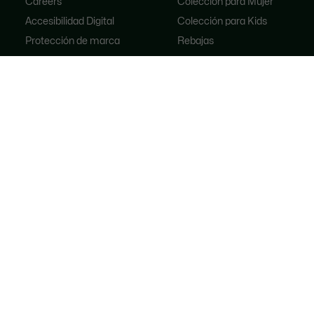
Careers
Colección para Mujer
Accesibilidad Digital
Colección para Kids
Protección de marca
Rebajas
Promociones Términos y
Nuevas llegadas
Condiciones
Aviso de Privacidad