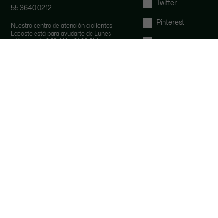
Twitter
55 3640 0212
Pinterest
Nuestro centro de atención a clientes
Lacoste está para ayudarte de Lunes
a Viernes de 9:00 AM a 21:00 PM y
Tumblr
Sábados de 9:00 AM a 15:00 PM.
Por email:
YouTube
contactomexico@lacoste.com
FAQ