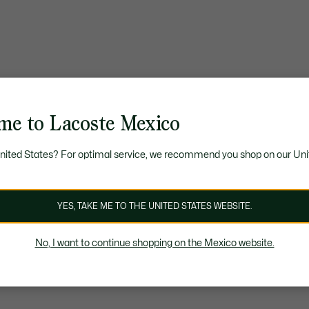
me to Lacoste Mexico
United States? For optimal service, we recommend you shop on our Uni
YES, TAKE ME TO THE UNITED STATES WEBSITE.
No, I want to continue shopping on the Mexico website.