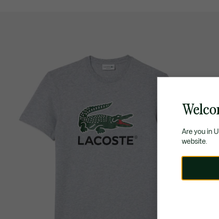
Welco
Are you in 
website.