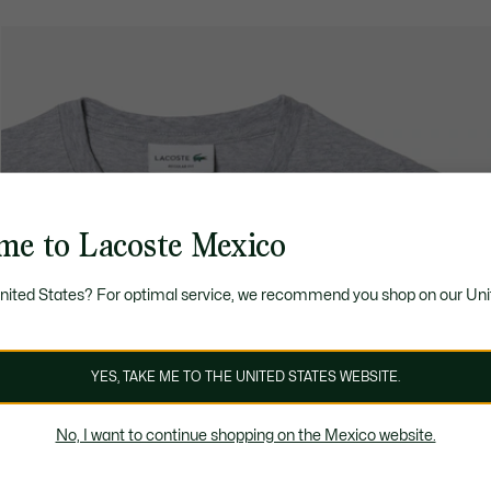
me to Lacoste Mexico
United States? For optimal service, we recommend you shop on our Uni
YES, TAKE ME TO THE UNITED STATES WEBSITE.
No, I want to continue shopping on the Mexico website.