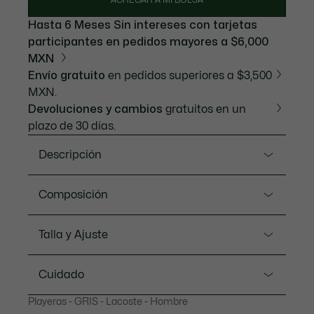
AGREGAR A MI BOLSA
Hasta 6 Meses Sin intereses con tarjetas
participantes en pedidos mayores a $6,000
MXN
Envío gratuito
en pedidos superiores a $3,500
MXN.
Devoluciones y cambios
gratuitos en un
plazo de 30 días.
Descripción
Referencia TH1285-20
Composición
Enarbole la bandera de Lacoste con esta clásica
Playera exclusiva. El estampado acolchonado,
Algodón (100%)
Talla y Ajuste
texturizado y de gran tamaño seguramente llamará
la atención. Más que una simple Playera: un básico
Ajuste
diario.
Cuidado
Regular fit
Jersey de algodón grueso
Playeras - GRIS - Lacoste - Hombre
LAVADO A MÁQUINA MAXIMO 30