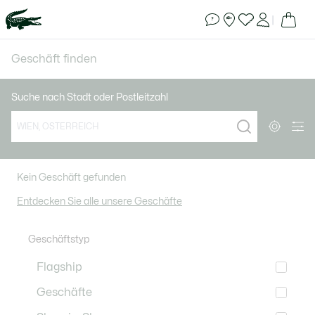
|
Tog
Geschäft finden
Herren
Suche nach Stadt oder Postleitzahl
Damen
Search.
Kinder
Geolocat
Entdecken
Kein Geschäft gefunden
Entdecken Sie alle unsere Geschäfte
Geschäftstyp
Flagship
Geschäfte